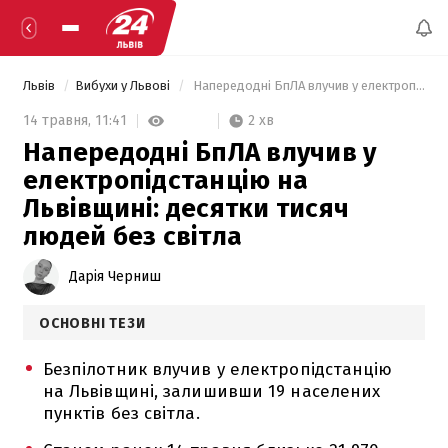
Львів
Вибухи у Львові
 Напередодні БпЛА влучив у електропідстанцію на Львівщині: десятки тисяч людей без світла 
2 хв
14 травня,
11:41
Напередодні БпЛА влучив у
електропідстанцію на
Львівщині: десятки тисяч
людей без світла
Дарія Черниш
ОСНОВНІ ТЕЗИ
Безпілотник влучив у електропідстанцію
на Львівщині, залишивши 19 населених
пунктів без світла.