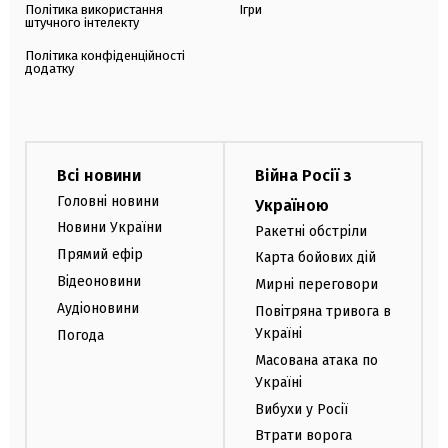
Політика використання
Ігри
штучного інтелекту
Політика конфіденційності
додатку
Всі новини
Війна Росії з
Головні новини
Україною
Новини України
Ракетні обстріли
Прямий ефір
Карта бойових дій
Відеоновини
Мирні переговори
Аудіоновини
Повітряна тривога в
Україні
Погода
Масована атака по
Україні
Вибухи у Росії
Втрати ворога