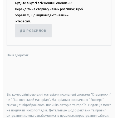
Будьте в курсі всіх новин і оновлень!
Перейдіть на сторінку наших розсилок, щоб
обрати ті, що відповідають вашим
інтересам.
ДО РОЗСИЛОК
Наші додатки:
android
apple
smart tv
samsung smart tv
Всі комерційні рекламні матеріали позначені словами "Спецпроєкт"
чи "Партнерський матеріал". Матеріали з позначкою "Експерт",
"Позиція" відображають позицію авторів та героїв. Редакція може
не поділяти їхніх поглядів. Детальніше щодо реклами та правил
цитування можна ознайомитись в правилах користування сайтом.