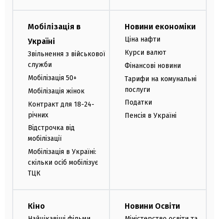
Мобілізація в
Новини економіки
Ціна нафти
Україні
Курси валют
Звільнення з військової
служби
Фінансові новини
Мобілізація 50+
Тарифи на комунальні
послуги
Мобілізація жінок
Податки
Контракт для 18-24-
річних
Пенсія в Україні
Відстрочка від
мобілізації
Мобілізація в Україні:
скільки осіб мобілізує
ТЦК
Кіно
Новини Освіти
Найцікавіші фільми
Міністерство освіти та