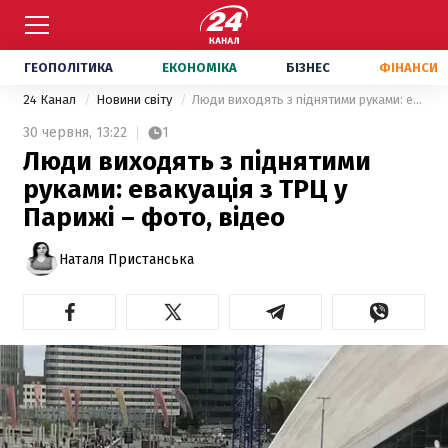
ГЕОПОЛІТИКА
ЕКОНОМІКА
БІЗНЕС
ФІНАНСИ
24 Канал
Новини світу
Люди виходять з піднятими руками: евакуація з ТРЦ у Парижі – фото, відео
30 червня,
13:22
1
Люди виходять з піднятими
руками: евакуація з ТРЦ у
Парижі – фото, відео
Наталя Пристанська