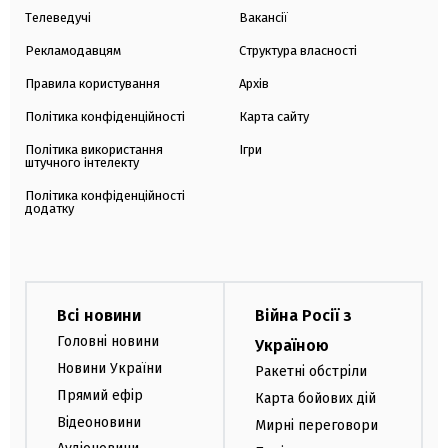
Телеведучі
Вакансії
Рекламодавцям
Структура власності
Правила користування
Архів
Політика конфіденційності
Карта сайту
Політика використання
Ігри
штучного інтелекту
Політика конфіденційності
додатку
Всі новини
Війна Росії з
Головні новини
Україною
Новини України
Ракетні обстріли
Прямий ефір
Карта бойових дій
Відеоновини
Мирні переговори