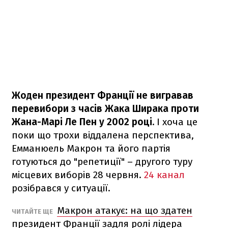
Жоден президент Франції не вигравав
перевибори з часів Жака Ширака проти
Жана-Марі Ле Пен у 2002 році.
І хоча це
поки що трохи віддалена перспектива,
Емманюель Макрон та його партія
готуються до "репетиції" – другого туру
місцевих виборів 28 червня.
24 канал
розібрався у ситуації.
Макрон атакує: на що здатен
ЧИТАЙТЕ ЩЕ
президент Франції задля ролі лідера