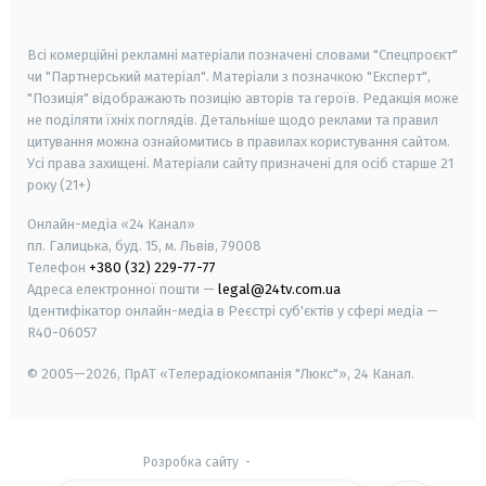
smart tv
samsung smart tv
Всі комерційні рекламні матеріали позначені словами "Спецпроєкт"
чи "Партнерський матеріал". Матеріали з позначкою "Експерт",
"Позиція" відображають позицію авторів та героїв. Редакція може
не поділяти їхніх поглядів. Детальніше щодо реклами та правил
цитування можна ознайомитись в правилах користування сайтом.
Усі права захищені.
Матеріали сайту призначені для осіб старше
21
року (21+)
Онлайн-медіа «24 Канал»
пл. Галицька, буд. 15, м. Львів, 79008
Телефон
+380 (32) 229-77-77
Адреса електронної пошти —
legal@24tv.com.ua
Ідентифікатор онлайн-медіа в Реєстрі суб'єктів у сфері медіа —
R40-06057
© 2005—2026,
ПрАТ «Телерадіокомпанія "Люкс"», 24 Канал.
Розробка сайту
-