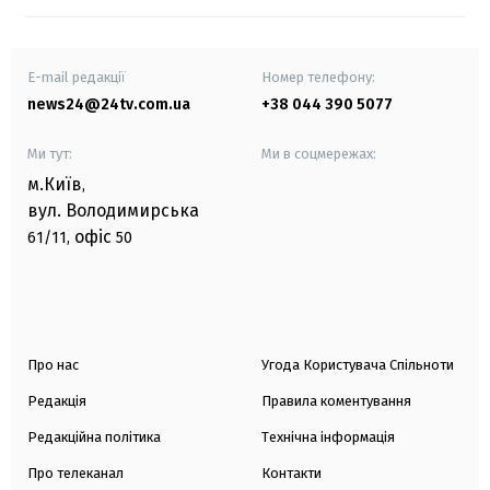
E-mail редакції
Номер телефону:
news24@24tv.com.ua
+38 044 390 5077
Ми тут:
Ми в соцмережах:
м.Київ
,
вул. Володимирська
офіс
61/11,
50
Про нас
Угода Користувача Спільноти
Редакція
Правила коментування
Редакційна політика
Технічна інформація
Про телеканал
Контакти