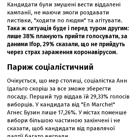
Кандидати були змушені вести віддалені
кампанії, не маючи змоги роздавати
листівки, "ходити по людям" та агітувати
.
Така ж ситуація буде і перед туром другим:
лише 38% планують прийти голосувати, за
даними Ifop, 29% сказали, що не прийдуть
через страх зараження коронавірусом.
Париж соціалістичний
Очікується, що мер столиці, соціалістка Анн
Ідальго скоріш за все зможе зберегти
посаду. Перший тур віддав їй 29,33% голосів
виборців. У кандидата від "En Marche!"
Агнес Бузин лише 17,26%. У містах поменше
вибори більшою частиною закінчені і не
сказати, щоб кандидати від правлячої
партії багато виграли.