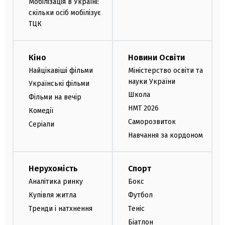
Мобілізація в Україні:
скільки осіб мобілізує
ТЦК
Кіно
Новини Освіти
Найцікавіші фільми
Міністерство освіти та
науки України
Українські фільми
Школа
Фільми на вечір
НМТ 2026
Комедії
Саморозвиток
Серіали
Навчання за кордоном
Нерухомість
Спорт
Аналітика ринку
Бокс
Купівля житла
Футбол
Тренди і натхнення
Теніс
Біатлон