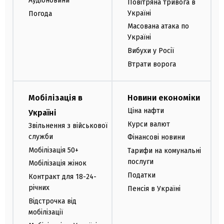
Аудіоновини
Повітряна тривога в
Україні
Погода
Масована атака по
Україні
Вибухи у Росії
Втрати ворога
Мобілізація в
Новини економіки
Ціна нафти
Україні
Курси валют
Звільнення з військової
служби
Фінансові новини
Мобілізація 50+
Тарифи на комунальні
послуги
Мобілізація жінок
Податки
Контракт для 18-24-
річних
Пенсія в Україні
Відстрочка від
мобілізації