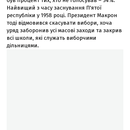
був процент тих, хто не голосував – 54%.
Найвищий з часу заснування П'ятої
республіки у 1958 році. Президент Макрон
тоді відмовився скасувати вибори, хоча
уряд заборонив усі масові заходи та закрив
всі школи, які служать виборчими
дільницями.