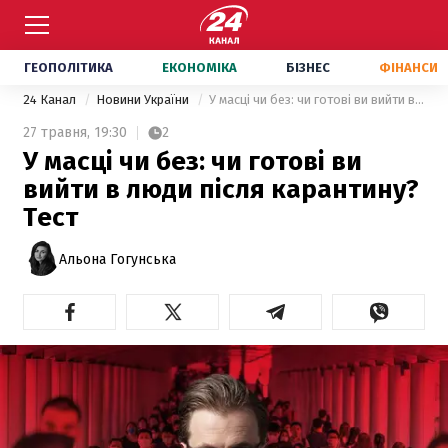
ГЕОПОЛІТИКА
ЕКОНОМІКА
БІЗНЕС
ФІНАНСИ
24 Канал
Новини України
У масці чи без: чи готові ви вийти в люди після карантину? Тест
27 травня,
19:30
2
У масці чи без: чи готові ви
вийти в люди після карантину?
Тест
Альона Гогунська