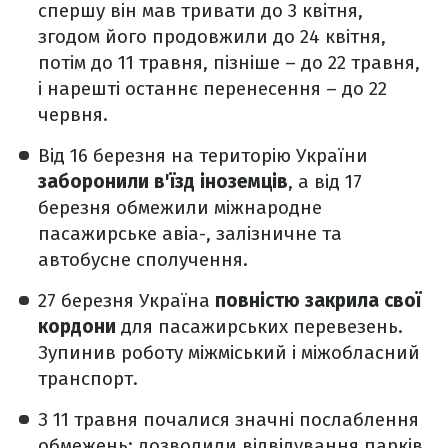
спершу він мав тривати до 3 квітня,
згодом його продовжили до 24 квітня,
потім до 11 травня, пізніше – до 22 травня,
і нарешті останнє перенесення – до 22
червня.
Від 16 березня на територію України
заборонили в'їзд іноземців
, а від 17
березня обмежили міжнародне
пасажирське авіа-, залізничне та
автобусне сполучення.
27 березня Україна
повністю закрила свої
кордони
для пасажирських перевезень.
Зупинив роботу міжміський і міжобласний
транспорт.
З 11 травня почалися значні послаблення
обмежень: дозволили відвідування парків