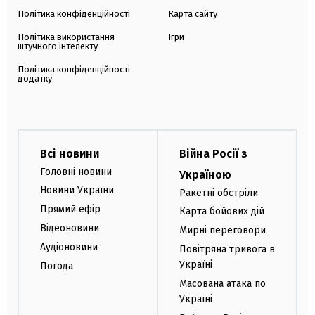
Політика конфіденційності
Карта сайту
Політика використання
Ігри
штучного інтелекту
Політика конфіденційності
додатку
Всі новини
Війна Росії з
Головні новини
Україною
Новини України
Ракетні обстріли
Прямий ефір
Карта бойових дій
Відеоновини
Мирні переговори
Аудіоновини
Повітряна тривога в
Україні
Погода
Масована атака по
Україні