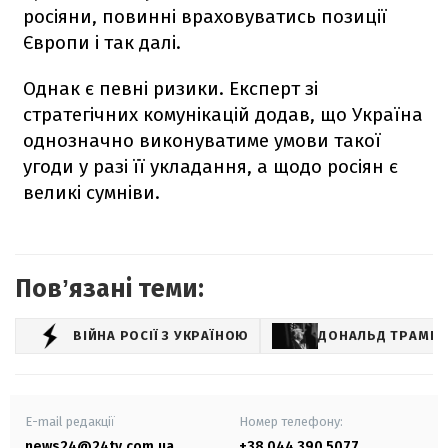
росіяни, повинні враховуватись позиції
Європи і так далі.
Однак є певні ризики. Експерт зі
стратегічних комунікацій додав, що Україна
однозначно виконуватиме умови такої
угоди у разі її укладання, а щодо росіян є
великі сумніви.
Повʼязані теми:
ВІЙНА РОСІЇ З УКРАЇНОЮ
ДОНАЛЬД ТРАМП
E-mail редакції
Номер телефону:
news24@24tv.com.ua
+38 044 390 5077