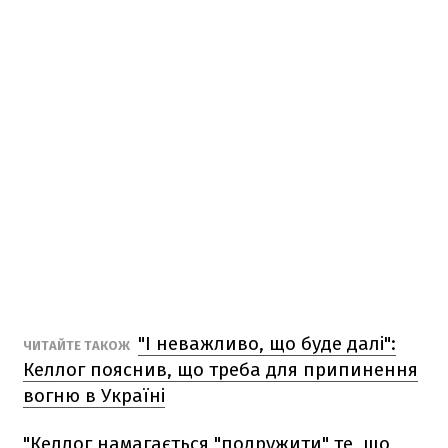
"І неважливо, що буде далі":
ЧИТАЙТЕ ТАКОЖ
Келлог пояснив, що треба для припинення
вогню в Україні
"Келлог намагається "подружити" те, що