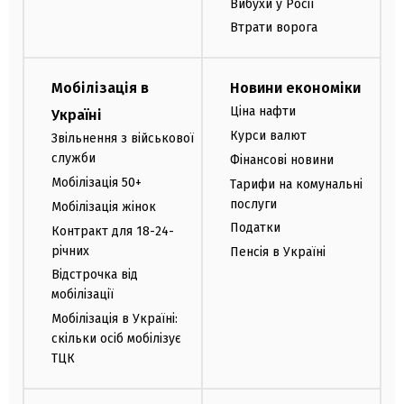
Вибухи у Росії
Втрати ворога
Мобілізація в
Новини економіки
Ціна нафти
Україні
Курси валют
Звільнення з військової
служби
Фінансові новини
Мобілізація 50+
Тарифи на комунальні
послуги
Мобілізація жінок
Податки
Контракт для 18-24-
річних
Пенсія в Україні
Відстрочка від
мобілізації
Мобілізація в Україні:
скільки осіб мобілізує
ТЦК