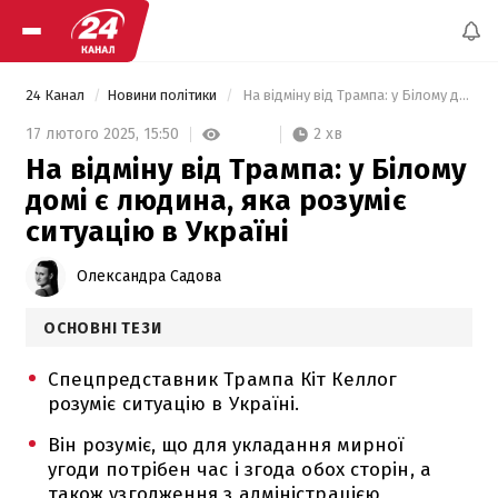
24 Канал
Новини політики
 На відміну від Трампа: у Білому домі є людина, яка розуміє ситуацію в Україні 
2 хв
17 лютого 2025,
15:50
На відміну від Трампа: у Білому
домі є людина, яка розуміє
ситуацію в Україні
Олександра Садова
ОСНОВНІ ТЕЗИ
Спецпредставник Трампа Кіт Келлог
розуміє ситуацію в Україні.
Він розуміє, що для укладання мирної
угоди потрібен час і згода обох сторін, а
також узгодження з адміністрацією