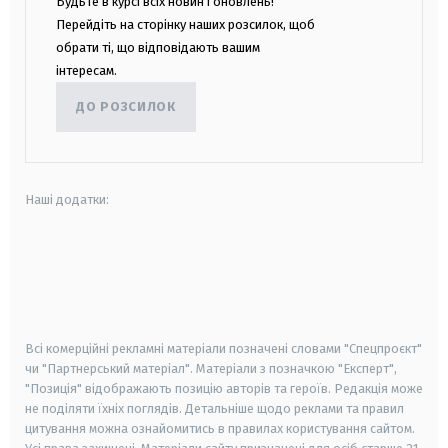
Будьте в курсі всіх новин і оновлень!
Перейдіть на сторінку наших розсилок, щоб
обрати ті, що відповідають вашим
інтересам.
ДО РОЗСИЛОК
Наші додатки:
android
apple
smart tv
samsung smart tv
Всі комерційні рекламні матеріали позначені словами "Спецпроєкт"
чи "Партнерський матеріал". Матеріали з позначкою "Експерт",
"Позиція" відображають позицію авторів та героїв. Редакція може
не поділяти їхніх поглядів. Детальніше щодо реклами та правил
цитування можна ознайомитись в правилах користування сайтом.