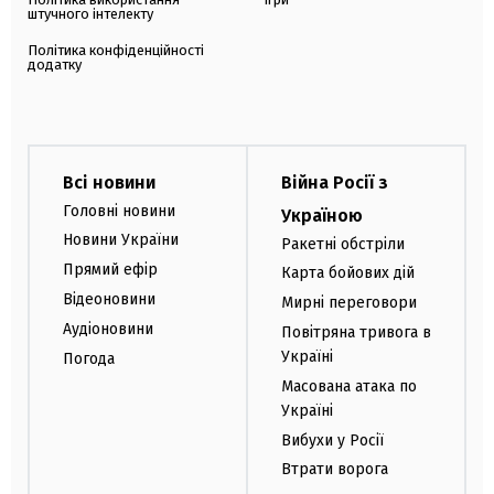
штучного інтелекту
Політика конфіденційності
додатку
Всі новини
Війна Росії з
Головні новини
Україною
Новини України
Ракетні обстріли
Прямий ефір
Карта бойових дій
Відеоновини
Мирні переговори
Аудіоновини
Повітряна тривога в
Україні
Погода
Масована атака по
Україні
Вибухи у Росії
Втрати ворога