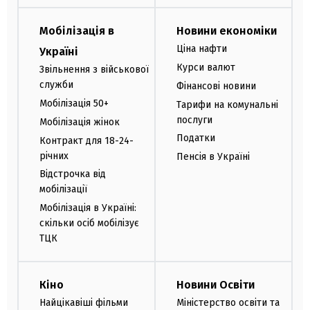
Мобілізація в
Новини економіки
Ціна нафти
Україні
Курси валют
Звільнення з військової
служби
Фінансові новини
Мобілізація 50+
Тарифи на комунальні
послуги
Мобілізація жінок
Податки
Контракт для 18-24-
річних
Пенсія в Україні
Відстрочка від
мобілізації
Мобілізація в Україні:
скільки осіб мобілізує
ТЦК
Кіно
Новини Освіти
Найцікавіші фільми
Міністерство освіти та