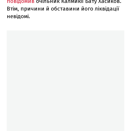
повідомив
очільник Калмикії Бату Хасиков.
Втім, причини й обставини його ліквідації
невідомі.