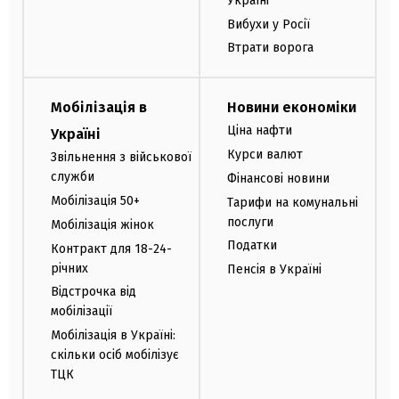
Україні
Вибухи у Росії
Втрати ворога
Мобілізація в
Новини економіки
Ціна нафти
Україні
Курси валют
Звільнення з військової
служби
Фінансові новини
Мобілізація 50+
Тарифи на комунальні
послуги
Мобілізація жінок
Податки
Контракт для 18-24-
річних
Пенсія в Україні
Відстрочка від
мобілізації
Мобілізація в Україні:
скільки осіб мобілізує
ТЦК