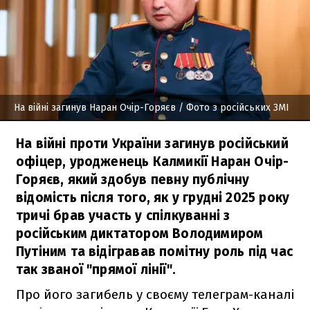
На війні загинув Наран Очір-Горяєв
/ Фото з російських ЗМІ
На війні проти України загинув російський
офіцер, уродженець Калмикії Наран Очір-
Горяєв, який здобув певну публічну
відомість після того, як у грудні 2025 року
тричі брав участь у спілкуванні з
російським диктатором Володимиром
Путіним та відігравав помітну роль під час
так званої "прямої лінії".
Про його загибель у своєму телеграм-каналі