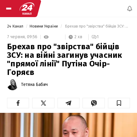
24 Канал
Новини України
 Брехав про "звірства" бійців ЗСУ: на війні загинув учасник "прямої лінії" Путіна Очір-Горяєв 
2 хв
7 червня,
09:56
1
Брехав про "звірства" бійців
ЗСУ: на війні загинув учасник
"прямої лінії" Путіна Очір-
Горяєв
Тетяна Бабич