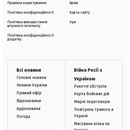
Правила користування
Архів
Політика конфіденційності
Карта сайту
Політика використання
Ігри
штучного інтелекту
Політика конфіденційності
додатку
Всі новини
Війна Росії з
Головні новини
Україною
Новини України
Ракетні обстріли
Прямий ефір
Карта бойових дій
Відеоновини
Мирні переговори
Аудіоновини
Повітряна тривога в
Україні
Погода
Масована атака по