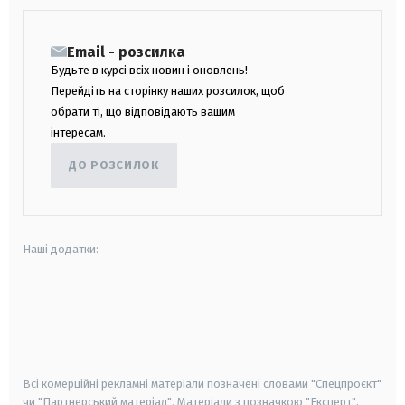
Email - розсилка
Будьте в курсі всіх новин і оновлень!
Перейдіть на сторінку наших розсилок, щоб
обрати ті, що відповідають вашим
інтересам.
ДО РОЗСИЛОК
Наші додатки:
android
apple
smart tv
samsung smart tv
Всі комерційні рекламні матеріали позначені словами "Спецпроєкт"
чи "Партнерський матеріал". Матеріали з позначкою "Експерт",