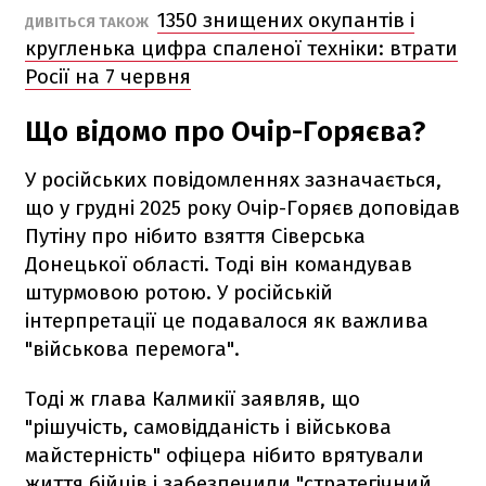
1350 знищених окупантів і
ДИВІТЬСЯ ТАКОЖ
кругленька цифра спаленої техніки: втрати
Росії на 7 червня
Що відомо про Очір-Горяєва?
У російських повідомленнях зазначається,
що у грудні 2025 року Очір-Горяєв доповідав
Путіну про нібито взяття Сіверська
Донецької області. Тоді він командував
штурмовою ротою. У російській
інтерпретації це подавалося як важлива
"військова перемога".
Тоді ж глава Калмикії заявляв, що
"рішучість, самовідданість і військова
майстерність" офіцера нібито врятували
життя бійців і забезпечили "стратегічний