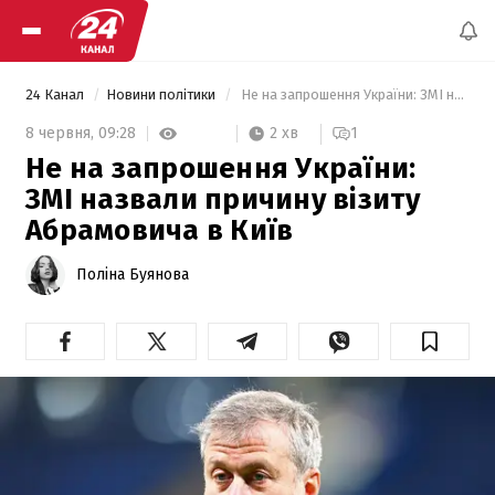
24 Канал
Новини політики
 Не на запрошення України: ЗМІ назвали причину візиту Абрамовича в Київ 
2 хв
8 червня,
09:28
1
Не на запрошення України:
ЗМІ назвали причину візиту
Абрамовича в Київ
Поліна Буянова