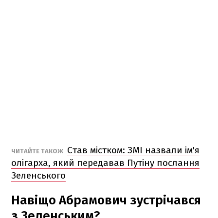
Став містком: ЗМІ назвали ім'я
ЧИТАЙТЕ ТАКОЖ
олігарха, який передавав Путіну послання
Зеленського
Навіщо Абрамович зустрічався
з Зеленським?