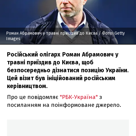
Роман Абрамович у травні приїздив до Києва
/ Фото: Getty
Images
Російський олігарх Роман Абрамович у
травні приїздив до Києва, щоб
безпосередньо дізнатися позицію України.
Цей візит був ініційований російським
керівництвом.
Про це повідомляє
"РБК-Україна"
з
посиланням на поінформоване джерело.