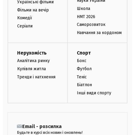
науки України
Українські фільми
Школа
Фільми на вечір
НМТ 2026
Комедії
Саморозвиток
Серіали
Навчання за кордоном
Нерухомість
Спорт
Аналітика ринку
Бокс
Купівля житла
Футбол
Тренди і натхнення
Теніс
Біатлон
Інші види спорту
Email - розсилка
Будьте в курсі всіх новин і оновлень!