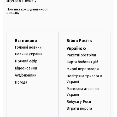
штучного інтелекту
Політика конфіденційності
додатку
Всі новини
Війна Росії з
Головні новини
Україною
Новини України
Ракетні обстріли
Прямий ефір
Карта бойових дій
Відеоновини
Мирні переговори
Аудіоновини
Повітряна тривога в
Україні
Погода
Масована атака по
Україні
Вибухи у Росії
Втрати ворога