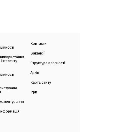
Контакти
ційності
Вакансії
 використання
 інтелекту
Структура власності
Архів
ційності
Карта сайту
ристувача
и
Ігри
коментування
 інформація