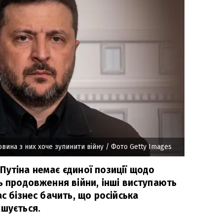
овина з них хоче зупинити війну
/ Фото Getty Images
Путіна немає єдиної позиції щодо
ь продовження війни, інші виступають
ас бізнес бачить, що російська
ршується.