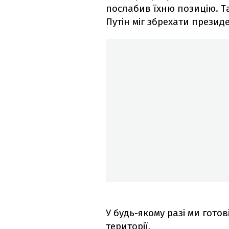
послабив їхню позицію. 
Путін міг збрехати презид
У будь-якому разі ми гото
території,