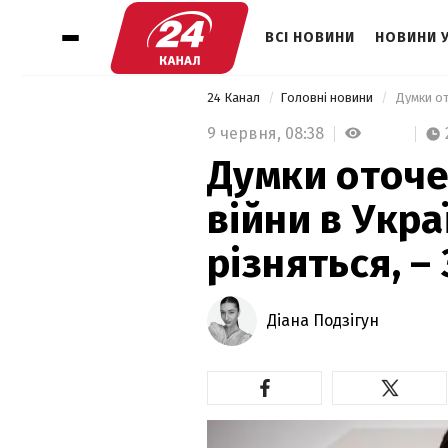
ВСІ НОВИНИ
НОВИНИ 
24 Канал
Головні новини
9 червня,
08:38
Думки оточе
війни в Укра
різняться, –
Діана Подзігун