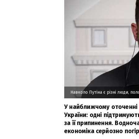
Навколо Путіна є різні люди, пол
У найближчому оточенні 
України: одні підтримуют
за її припинення. Водноч
економіка серйозно погі