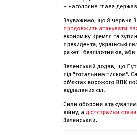
– наголосив глава держав
Зауважимо, що 8 червня З
продовжить атакувати важ
економіку Кремля та зупи
президента, українські с
ракет і безпілотників, аби
Зеленський додав, що Путі
під "тотальним тиском". С
об'єктах ворожого ВПК поб
віддалених сіл.
Сили оборони атакуватиму
війну, а
діспстрайки став
Зеленський.