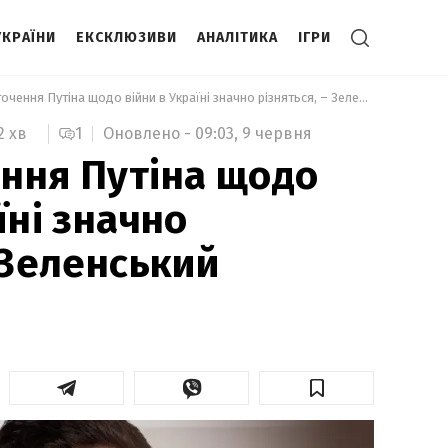
УКРАЇНИ
ЕКСКЛЮЗИВИ
АНАЛІТИКА
ІГРИ
 Думки оточення Путіна щодо війни в Україні значно різняться, – Зеленський 
1
Оновлено -
09:03,
9 червня
2 хв
ння Путіна щодо
їні значно
 Зеленський