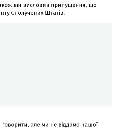
Також він висловив припущення, що
енту Сполучених Штатів.
ві говорити, але ми не віддамо нашої