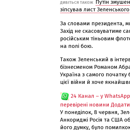
Путін змушен
ДИВІТЬСЯ ТАКОЖ
зіпсував лист Зеленського
За словами президента, м
Захід не скасовуватиме сан
російським тіньовим флот
на полі бою.
Також Зеленський в інтерв
бізнесменом Романом Абр
Україна з самого початку 
цієї війни й хоче якнайшв
24 Канал – у WhatsApp
перевірені новини
Додати
У понеділок, 8 червня, Зе
Анкориджі Росія та США об
його думку, було помилкою