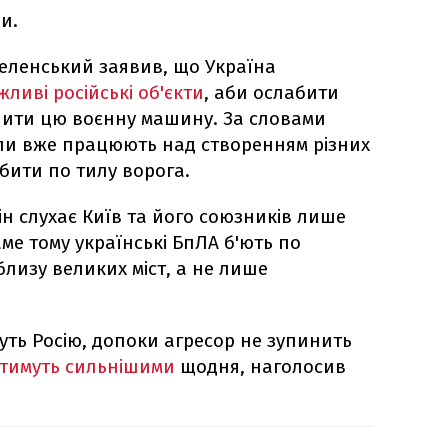
и.
еленський заявив, що Україна
ливі російські об'єкти
, аби ослабити
нити цю воєнну машину. За словами
или вже працюють над створенням різних
 бити по тилу ворога.
н слухає Київ та його союзників лише
аме тому українські БпЛА б'ють по
лизу великих міст, а не лише
ть Росію, допоки агресор не зупинить
атимуть сильнішими
щодня, наголосив