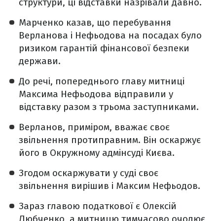
структури, ці відставки назрівали давно.
Марченко казав, що перебування
Верланова і Нефьодова на посадах було
ризиком гарантій фінансової безпеки
держави.
До речі, попереднього главу митниці
Максима Нефьодова відправили у
відставку разом з трьома заступниками.
Верланов, приміром, вважає своє
звільнення протиправним. Він оскаржує
його в Окружному адмінсуді Києва.
Згодом оскаржувати у суді своє
звільнення вирішив і Максим Нефьодов.
Зараз главою податкової є Олексій
Любченко, а митницю тимчасово очолює