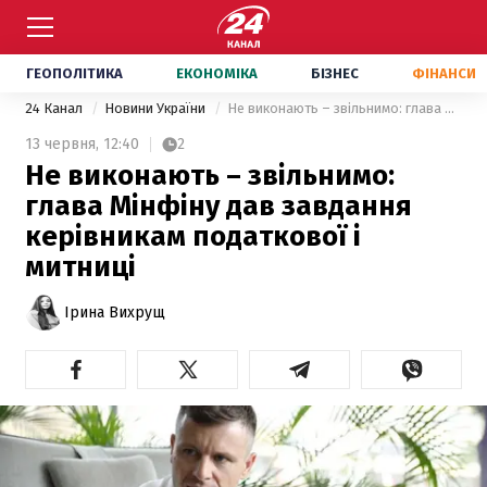
ГЕОПОЛІТИКА
ЕКОНОМІКА
БІЗНЕС
ФІНАНСИ
24 Канал
Новини України
Не виконають – звільнимо: глава Мінфіну дав завдання керівникам податкової і митниці
13 червня,
12:40
2
Не виконають – звільнимо:
глава Мінфіну дав завдання
керівникам податкової і
митниці
Ірина Вихрущ