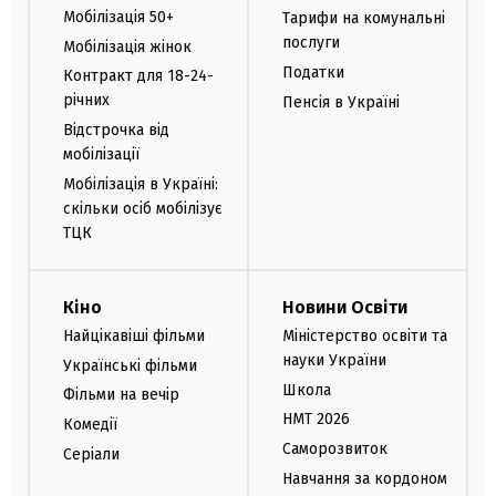
Мобілізація 50+
Тарифи на комунальні
послуги
Мобілізація жінок
Податки
Контракт для 18-24-
річних
Пенсія в Україні
Відстрочка від
мобілізації
Мобілізація в Україні:
скільки осіб мобілізує
ТЦК
Кіно
Новини Освіти
Найцікавіші фільми
Міністерство освіти та
науки України
Українські фільми
Школа
Фільми на вечір
НМТ 2026
Комедії
Саморозвиток
Серіали
Навчання за кордоном