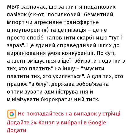
МВФ зазначає, що закриття податкових
лазівок (як-от "посилковий" безмитний
імпорт чи агресивне трансфертне
ціноутворення) та детінізація – це не
просто спосіб наповнити скарбницю "тут і
зараз". Це єдиний справедливий шлях до
вирівнювання умов конкуренції. По суті,
акцент зміщується з ідеї "збирати податки з
тих, хто платить" на іншу – "змусити
платити тих, хто ухиляється". А для тих, хто
працює "в білу", держава зобов'язана
оптимізувати адміністрування й
мінімізувати бюрократичний тиск.
Не покладайтесь на випадок у стрічці
Додайте 24 Канал у вибрані в Google
Додати