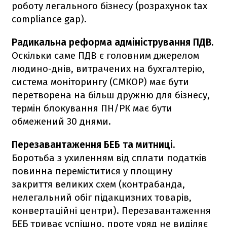
роботу легального бізнесу (розрахунок tax
compliance gap).
Радикальна реформа адміністрування ПДВ.
Оскільки саме ПДВ є головним джерелом
людино-днів, витрачених на бухгалтерію,
система моніторингу (СМКОР) має бути
перетворена на більш дружню для бізнесу,
термін блокування ПН/РК має бути
обмежений 30 днями.
Перезавантаження БЕБ та митниці.
Боротьба з ухиленням від сплати податків
повинна переміститися у площину
закриття великих схем (контрабанда,
нелегальний обіг підакцизних товарів,
конвертаційні центри). Перезавантаження
БЕБ триває успішно, проте уряд не виділяє