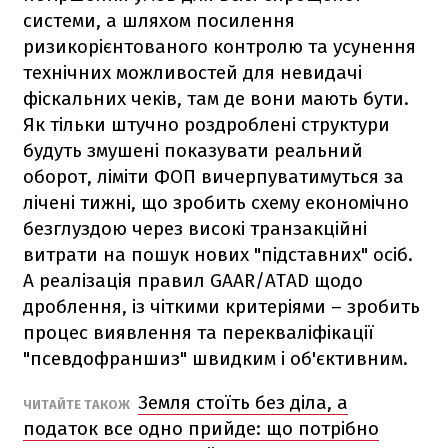
системи, а шляхом посилення
ризикорієнтованого контролю та усунення
технічних можливостей для невидачі
фіскальних чеків, там де вони мають бути.
Як тільки штучно роздроблені структури
будуть змушені показувати реальний
оборот, ліміти ФОП вичерпуватимуться за
лічені тижні, що зробить схему економічно
безглуздою через високі транзакційні
витрати на пошук нових "підставних" осіб.
А реалізація правил GAAR/ATAD щодо
дроблення, із чіткими критеріями – зробить
процес виявлення та перекваліфікації
"псевдофраншиз" швидким і об'єктивним.
Земля стоїть без діла, а
ЧИТАЙТЕ ТАКОЖ
податок все одно прийде: що потрібно