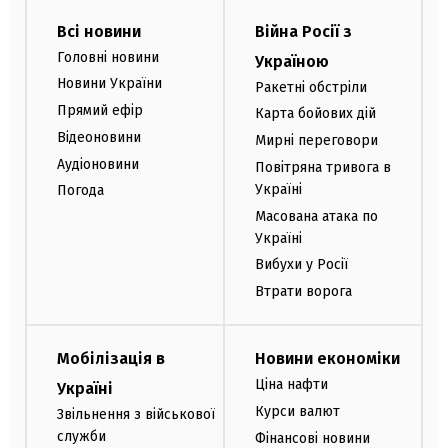
Всі новини
Війна Росії з
Головні новини
Україною
Новини України
Ракетні обстріли
Прямий ефір
Карта бойових дій
Відеоновини
Мирні переговори
Аудіоновини
Повітряна тривога в
Україні
Погода
Масована атака по
Україні
Вибухи у Росії
Втрати ворога
Мобілізація в
Новини економіки
Ціна нафти
Україні
Курси валют
Звільнення з військової
служби
Фінансові новини