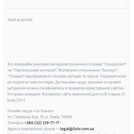
Наші додатки:
android
apple
smart tv
samsung smart tv
Всі комерційні рекламні матеріали позначені словами "Спецпроєкт"
чи "Партнерський матеріал". Матеріали з позначкою "Експерт",
"Позиція" відображають позицію авторів та героїв. Редакція може
не поділяти їхніх поглядів. Детальніше щодо реклами та правил
цитування можна ознайомитись в правилах користування сайтом.
Усі права захищені.
Матеріали сайту призначені для осіб старше
21
року (21+)
Онлайн-медіа «24 Канал»
пл. Галицька, буд. 15, м. Львів, 79008
Телефон
+380 (32) 229-77-77
Адреса електронної пошти —
legal@24tv.com.ua