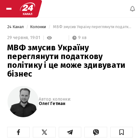
24 Канал
Колонки
 МВФ змусив Україну переглянути податкову політику і це може здивувати бізнес 
9 хв
29 червня,
19:01
МВФ змусив Україну
переглянути податкову
політику і це може здивувати
бізнес
Автор колонки:
Олег Гетман