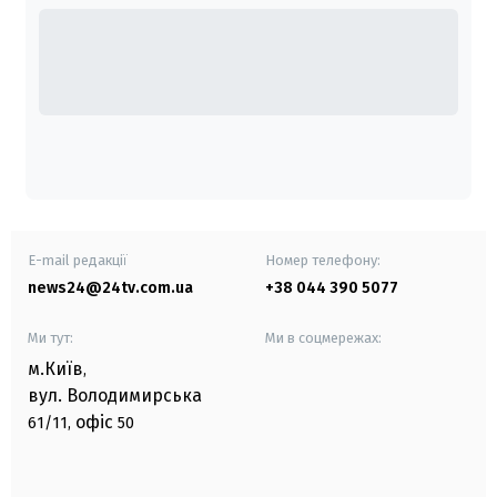
E-mail редакції
Номер телефону:
news24@24tv.com.ua
+38 044 390 5077
Ми тут:
Ми в соцмережах:
м.Київ
,
вул. Володимирська
офіс
61/11,
50