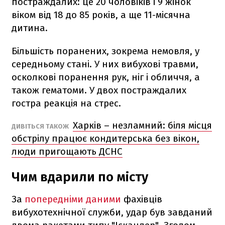
постраждалих: це 20 чоловіків і 9 жінок
віком від 18 до 85 років, а ще 11-місячна
дитина.
Більшість поранених, зокрема немовля, у
середньому стані. У них вибухові травми,
осколкові поранення рук, ніг і обличчя, а
також гематоми. У двох постраждалих
гостра реакція на стрес.
Харків – незламний: біля місця
ДИВІТЬСЯ ТАКОЖ
обстрілу працює кондитерська без вікон,
люди пригощають ДСНС
Чим вдарили по місту
За
попередніми даними
фахівців
вибухотехнічної служби, удар був завданий