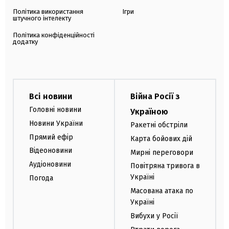
Політика використання
Ігри
штучного інтелекту
Політика конфіденційності
додатку
Всі новини
Війна Росії з
Головні новини
Україною
Новини України
Ракетні обстріли
Прямий ефір
Карта бойових дій
Відеоновини
Мирні переговори
Аудіоновини
Повітряна тривога в
Україні
Погода
Масована атака по
Україні
Вибухи у Росії