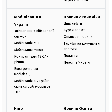
Втрати ворога
Мобілізація в
Новини економіки
Ціна нафти
Україні
Курси валют
Звільнення з військової
служби
Фінансові новини
Мобілізація 50+
Тарифи на комунальні
послуги
Мобілізація жінок
Податки
Контракт для 18-24-
річних
Пенсія в Україні
Відстрочка від
мобілізації
Мобілізація в Україні:
скільки осіб мобілізує
ТЦК
Кіно
Новини Освіти