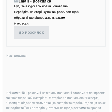
Email - розсилка
Будьте в курсі всіх новин і оновлень!
Перейдіть на сторінку наших розсилок, щоб
обрати ті, що відповідають вашим
інтересам.
ДО РОЗСИЛОК
Наші додатки:
android
apple
smart tv
samsung smart tv
Всі комерційні рекламні матеріали позначені словами "Спецпроєкт"
чи "Партнерський матеріал". Матеріали з позначкою "Експерт",
"Позиція" відображають позицію авторів та героїв. Редакція може
не поділяти їхніх поглядів. Детальніше щодо реклами та правил