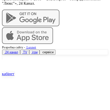
"Люкс"», 24 Канал.
Розробка сайту
-
Luxnet
24 канал
TV
ігри
сервіси
кабінет