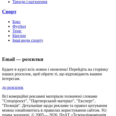
Тренди і натхнення
Спорт
Бокс
Футбол
Теніс
Біатлон
Інші види спорту
Email — розсилки
Будьте в курсі всіх новин і оновлень! Перейдіть на сторінку
наших розсилок, щоб обрати ті, що відповідають вашим
інтересам.
до розсилок
Всі комерційні рекламні матеріали позначені словами
"Спецпроєкт", "Партнерський матеріал", "Експерт",
"Позиція". Детальніше щодо реклами та правил цитування
можна ознайомитись в правилах користування сайтом. Усі
права захищені. © 2005—
2026
, ПрАТ «Телерадіокомпанія