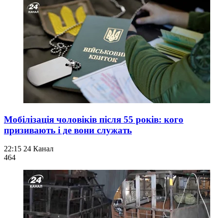
Мобілізація чоловіків після 55 років: кого
призивають і де вони служать
22:15
24 Канал
464