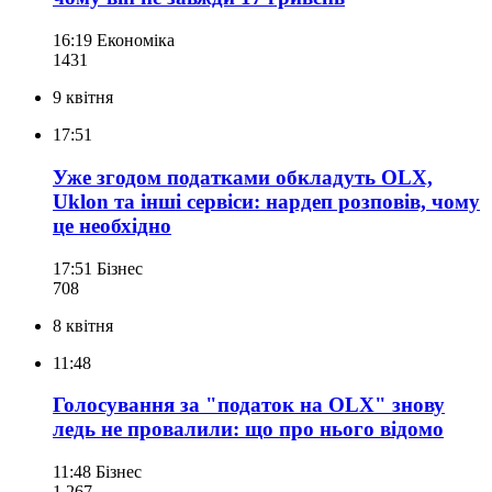
16:19
Економіка
143
1
9 квітня
17:51
Уже згодом податками обкладуть OLX,
Uklon та інші сервіси: нардеп розповів, чому
це необхідно
17:51
Бізнес
708
8 квітня
11:48
Голосування за "податок на OLX" знову
ледь не провалили: що про нього відомо
11:48
Бізнес
1 267