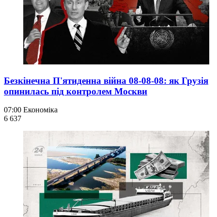
Безкінечна П'ятиденна війна 08-08-08: як Грузія
опинилась під контролем Москви
07:00
Економіка
6 637