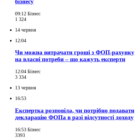
бізнесу
09:12
Бізнес
1 324
14 червня
12:04
Чи можна витрачати гроші з ФОП-рахунку
на власні потреби – що кажуть експерти
12:04
Бізнес
3 334
13 червня
16:53
Експертка розповіла, чи потрібно подавати
декларацію ФОПа в разі відсутності доходу
16:53
Бізнес
339
3