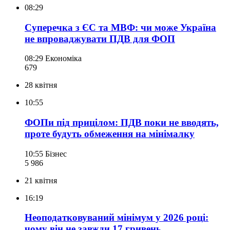
08:29
Суперечка з ЄС та МВФ: чи може Україна
не впроваджувати ПДВ для ФОП
08:29
Економіка
679
28 квітня
10:55
ФОПи під прицілом: ПДВ поки не вводять,
проте будуть обмеження на мінімалку
10:55
Бізнес
5 986
21 квітня
16:19
Неоподатковуваний мінімум у 2026 році:
чому він не завжди 17 гривень