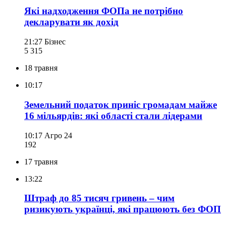
Які надходження ФОПа не потрібно
декларувати як дохід
21:27
Бізнес
5 315
18 травня
10:17
Земельний податок приніс громадам майже
16 мільярдів: які області стали лідерами
10:17
Агро 24
192
17 травня
13:22
Штраф до 85 тисяч гривень – чим
ризикують українці, які працюють без ФОП