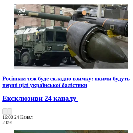
Росіянам теж буде складно взимку: якими будуть
перші цілі української балістики
Ексклюзиви 24 каналу
16:00
24 Канал
2 091