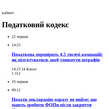
кабінет
Податковий кодекс
22 червня
14:23
Податкова перевірить 4,5 тисячі компаній:
як підготуватися, щоб уникнути штрафів
14:23
24 Канал
1 312
19 червня
09:12
Подати декларацію одразу не вийде: що
мають зробити ФОПи після закриття