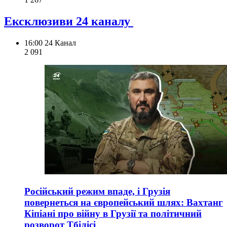
Ексклюзиви 24 каналу
16:00
24 Канал
2 091
Російський режим впаде, і Грузія
повернеться на європейський шлях: Вахтанг
Кіпіані про війну в Грузії та політичний
розворот Тбілісі