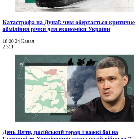
Катастрофа на Дунаї: чим обертається критичне
обміління річки для економіки України
18:00
24 Канал
2 311
День Ялти, російський терор і важкі бої на
Сумщині та Харківщині: огляд подій війни за 7