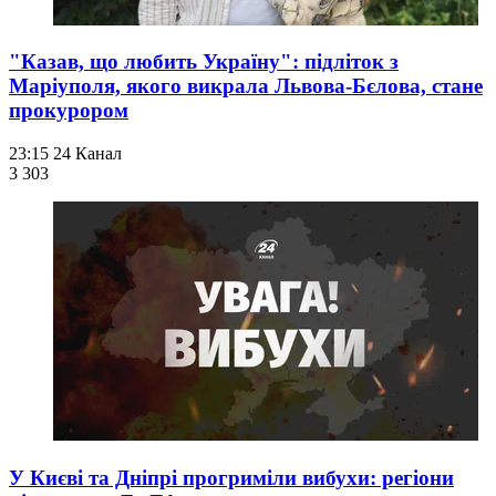
"Казав, що любить Україну": підліток з
Маріуполя, якого викрала Львова-Бєлова, стане
прокурором
23:15
24 Канал
3 303
У Києві та Дніпрі прогриміли вибухи: регіони