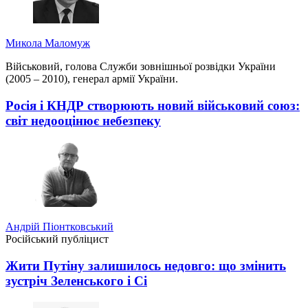
Микола Маломуж
Військовий, голова Служби зовнішньої розвідки України
(2005 – 2010), генерал армії України.
Росія і КНДР створюють новий військовий союз:
світ недооцінює небезпеку
Андрій Піонтковський
Російський публіцист
Жити Путіну залишилось недовго: що змінить
зустріч Зеленського і Сі