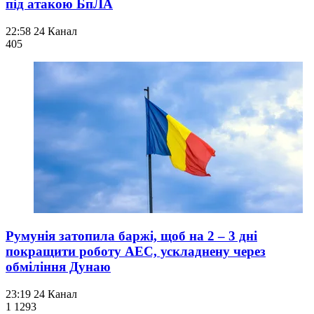
під атакою БпЛА
22:58
24 Канал
405
Румунія затопила баржі, щоб на 2 – 3 дні
покращити роботу АЕС, ускладнену через
обміління Дунаю
23:19
24 Канал
1 129
3