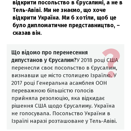
відкрити посольство в Єрусалимі, а не в
Тель-Авіві. Ми не знаємо, що хоче
відкрити Україна. Ми б хотіли, щоб це
було дипломатичне представництво,
–
сказав він.
Що відомо про перенесення
дипустанов у Єрусалим?
У 2018 році США
перенесли своє посольство в Єрусалим,
визнавши це місто столицею Ізраїлю.
У
2017 році Генеральна асамблея ООН
переважною більшістю голосів
прийняла резолюцію, яка відкидає
рішення США щодо Єрусалиму. Україна
не голосувала.
Посольство України в
Ізраїлі наразі розташоване у Тель-Авіві.