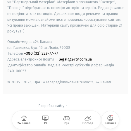
чи "Партнерський матеріал". Матеріали з позначкою "Експерт",
"Позиція" відображають позицію авторів та героїв. Редакція може
не поділяти їхніх поглядів. Детальніше щодо реклами та правил
цитування можна ознайомитись в правилах користування сайтом.
Усі права захищені.
Матеріали сайту призначені для осіб старше
21
року (21+)
Онлайн-медіа «24 Канал»
пл. Галицька, буд. 15, м. Львів, 79008
Телефон
+380 (32) 229-77-77
Адреса електронної пошти —
legal@24tv.com.ua
Ідентифікатор онлайн-медіа в Реєстрі суб'єктів у сфері медіа —
R40-06057
© 2005—2026,
ПрАТ «Телерадіокомпанія "Люкс"», 24 Канал.
Розробка сайту
-
24 Канал
TV
Ігри
Погода
Кабінет