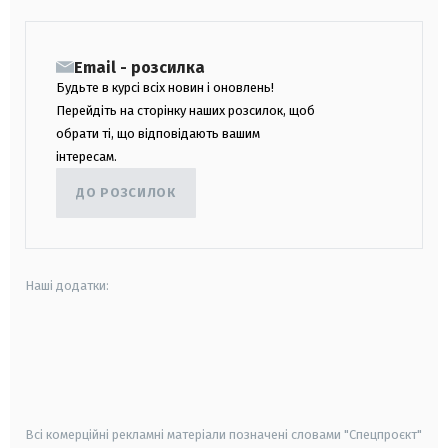
Email - розсилка
Будьте в курсі всіх новин і оновлень!
Перейдіть на сторінку наших розсилок, щоб
обрати ті, що відповідають вашим
інтересам.
ДО РОЗСИЛОК
Наші додатки:
android
apple
smart tv
samsung smart tv
Всі комерційні рекламні матеріали позначені словами "Спецпроєкт"