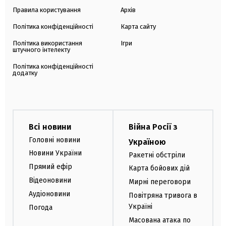
Правила користування
Архів
Політика конфіденційності
Карта сайту
Політика використання
Ігри
штучного інтелекту
Політика конфіденційності
додатку
Всі новини
Війна Росії з
Головні новини
Україною
Новини України
Ракетні обстріли
Прямий ефір
Карта бойових дій
Відеоновини
Мирні переговори
Аудіоновини
Повітряна тривога в
Україні
Погода
Масована атака по