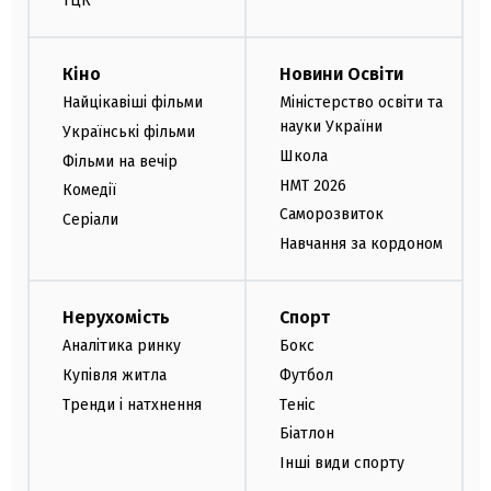
ТЦК
Кіно
Новини Освіти
Найцікавіші фільми
Міністерство освіти та
науки України
Українські фільми
Школа
Фільми на вечір
НМТ 2026
Комедії
Саморозвиток
Серіали
Навчання за кордоном
Нерухомість
Спорт
Аналітика ринку
Бокс
Купівля житла
Футбол
Тренди і натхнення
Теніс
Біатлон
Інші види спорту