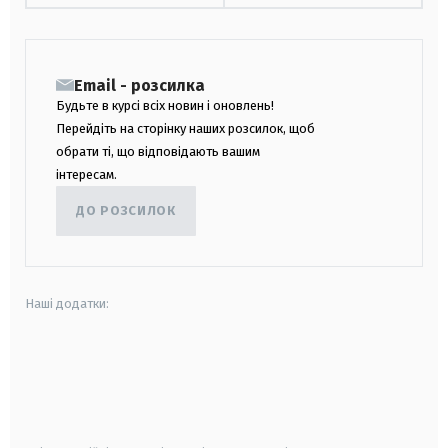
Email - розсилка
Будьте в курсі всіх новин і оновлень!
Перейдіть на сторінку наших розсилок, щоб
обрати ті, що відповідають вашим
інтересам.
ДО РОЗСИЛОК
Наші додатки:
android
apple
smart tv
samsung smart tv