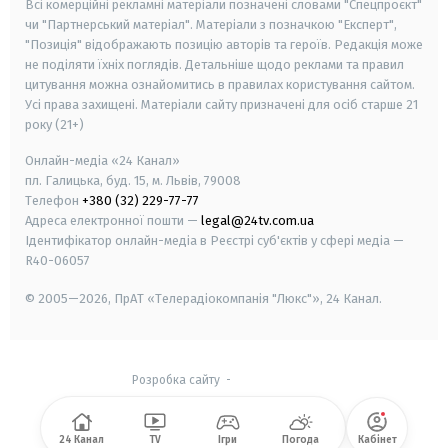
Всі комерційні рекламні матеріали позначені словами "Спецпроєкт"
чи "Партнерський матеріал". Матеріали з позначкою "Експерт",
"Позиція" відображають позицію авторів та героїв. Редакція може
не поділяти їхніх поглядів. Детальніше щодо реклами та правил
цитування можна ознайомитись в правилах користування сайтом.
Усі права захищені.
Матеріали сайту призначені для осіб старше
21
року (21+)
Онлайн-медіа «24 Канал»
пл. Галицька, буд. 15, м. Львів, 79008
Телефон
+380 (32) 229-77-77
Адреса електронної пошти —
legal@24tv.com.ua
Ідентифікатор онлайн-медіа в Реєстрі суб'єктів у сфері медіа —
R40-06057
© 2005—2026,
ПрАТ «Телерадіокомпанія "Люкс"», 24 Канал.
Розробка сайту
-
24 Канал
TV
Ігри
Погода
Кабінет