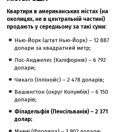
Квартири в американських містах (на
околицях, не в центральній частині)
продають у середньому за такі суми:
Нью-Йорк (штат Нью-Йорк) – 12 887
долари за квадратний метр;
Лос-Анджелес (Каліфорнія) – 6 792
долари;
Чикаго (Іллінойс) – 2 478 доларів;
Вашингтон (округ Колумбія) – 6 150
доларів;
Філадельфія (Пенсільванія) – 2 371
долар;
Маямі (Флорида) – 3 902 долари;