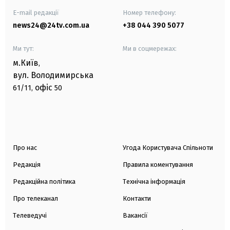
E-mail редакції
Номер телефону:
news24@24tv.com.ua
+38 044 390 5077
Ми тут:
Ми в соцмережах:
м.Київ
,
вул. Володимирська
офіс
61/11,
50
Про нас
Угода Користувача Спільноти
Редакція
Правила коментування
Редакційна політика
Технічна інформація
Про телеканал
Контакти
Телеведучі
Вакансії