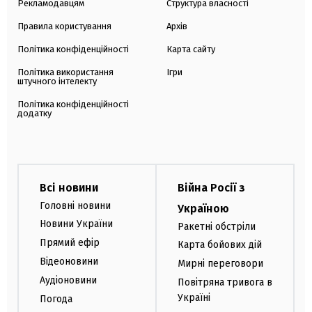
Рекламодавцям
Структура власності
Правила користування
Архів
Політика конфіденційності
Карта сайту
Політика використання
Ігри
штучного інтелекту
Політика конфіденційності
додатку
Всі новини
Війна Росії з
Головні новини
Україною
Новини України
Ракетні обстріли
Прямий ефір
Карта бойових дій
Відеоновини
Мирні переговори
Аудіоновини
Повітряна тривога в
Україні
Погода