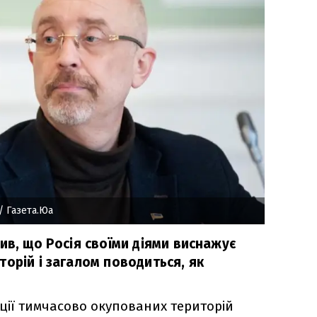
/ Газета.Юа
ив, що Росія своїми діями виснажує
орій і загалом поводиться, як
ації тимчасово окупованих територій