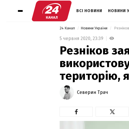
ВСІ НОВИНИ
НОВИНИ 
24 Канал
Новини України
5 червня 2020,
23:39
Резніков зая
використову
територію, 
Северин Трач