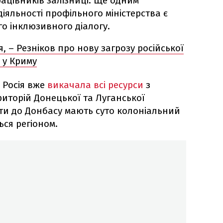
ацівників залізниці. Ще одним
яльності профільного міністерства є
о інклюзивного діалогу.
, – Резніков про нову загрозу російської
 у Криму
 Росія вже
викачала всі ресурси
з
иторій Донецької та Луганської
ти до Донбасу мають суто колоніальний
ься регіоном.