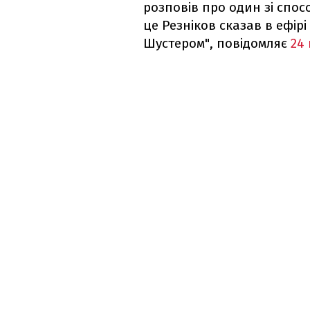
розповів про один зі спос
це Резніков сказав в ефір
Шустером", повідомляє
24