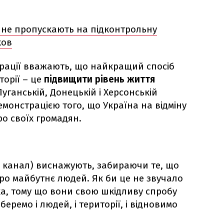
 не пропускають на підконтрольну
ков
еграції вважають, що найкращий спосіб
торії – це
підвищити рівень життя
Луганській, Донецькій і Херсонській
емонстрацією того, що Україна на відміну
ро своїх громадян.
4 канал) виснажують, забираючи те, що
ро майбутнє людей. Як би це не звучало
а, тому що вони свою шкідливу спробу
еремо і людей, і території, і відновимо