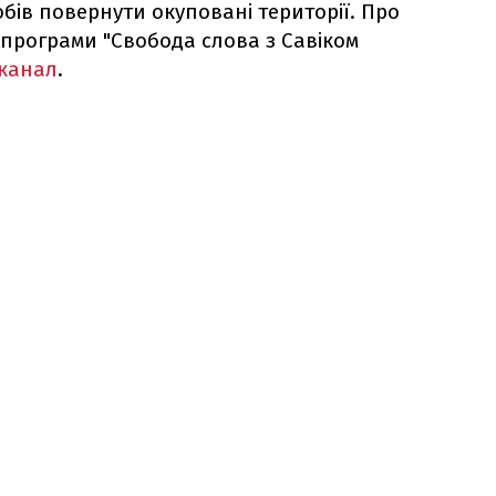
обів повернути окуповані території. Про
і програми "Свобода слова з Савіком
 канал
.