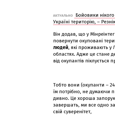
Бойовики нікого
АКТУАЛЬНО
Україні територію, – Резні
Він додав, що у Мінреінт
повернути окуповані тери
людей
, які проживають у 
областях. Адже це стане д
від окупантів піклується п
Тобто вони (окупанти – 2
їм потрібно, не думаючи п
дивно. Це хороша запорук
завершать, ми все одно заб
свій суверенітет,