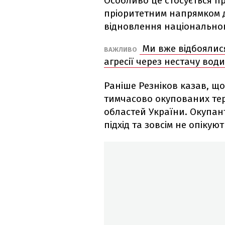
Особливо це стосується пр
пріоритетним напрямком ді
відновлення національног
Ми вже відбоялися
ВАЖЛИВО
агресії через нестачу води
Раніше Резніков казав, що
тимчасово окупованих тер
областей України. Окупан
підхід та зовсім не опікуют