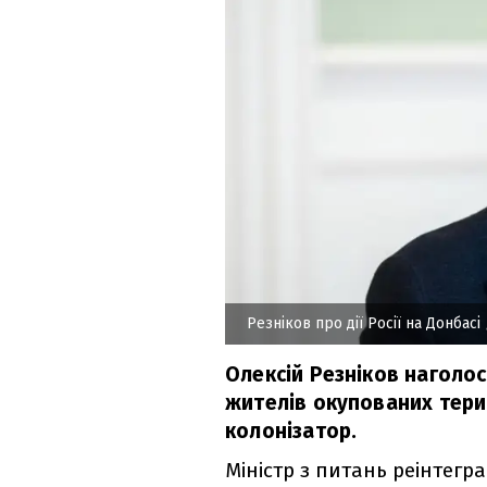
Резніков про дії Росії на Донбасі
Олексій Резніков наголос
жителів окупованих терит
колонізатор.
Міністр з питань реінтегр