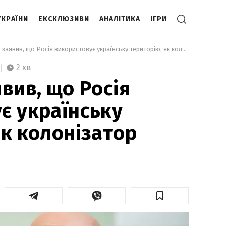
УКРАЇНИ
ЕКСКЛЮЗИВИ
АНАЛІТИКА
ІГРИ
 Резніков заявив, що Росія використовує українську територію, як колонізатор 
2 хв
вив, що Росія
є українську
як колонізатор