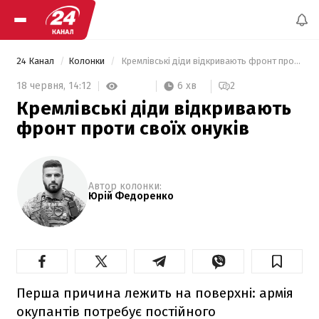
24 Канал
Колонки
 Кремлівські діди відкривають фронт проти своїх онуків 
6 хв
18 червня,
14:12
2
Кремлівські діди відкривають
фронт проти своїх онуків
Автор колонки:
Юрій Федоренко
Перша причина лежить на поверхні: армія
окупантів потребує постійного