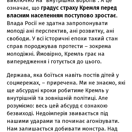
виключно на "внутрішніх ворогів". А це
означає, що
градус страху Кремля перед
власним населенням поступово зростає.
Влада Росії не здатна запропонувати
молоді ані перспектив, ані розвитку, ані
свободи. У всі історичні епохи такий стан
справ породжував протести – зокрема
молодіжні. Ймовірно, Кремль грає на
випередження і готується до цього.
Держава, яка боїться навіть постів дітей у
соцмережах, – приречена. Ми не знаємо, які
ще абсурдні кроки робитиме Кремль у
внутрішній та зовнішній політиці. Але
розуміємо: весь цей абсурд є ознакою
безвиході. Недоімперія звивається під
нашими ударами та починає агонізувати.
Нам залишається добивати монстра. Над