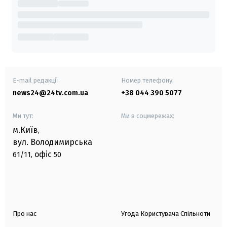
E-mail редакції
Номер телефону:
news24@24tv.com.ua
+38 044 390 5077
Ми тут:
Ми в соцмережах:
м.Київ
,
вул. Володимирська
офіс
61/11,
50
Про нас
Угода Користувача Спільноти