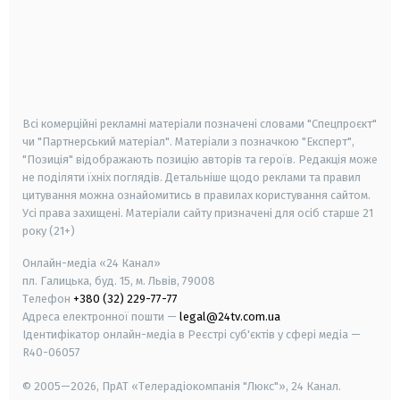
android
apple
smart tv
samsung smart tv
Всі комерційні рекламні матеріали позначені словами "Спецпроєкт"
чи "Партнерський матеріал". Матеріали з позначкою "Експерт",
"Позиція" відображають позицію авторів та героїв. Редакція може
не поділяти їхніх поглядів. Детальніше щодо реклами та правил
цитування можна ознайомитись в правилах користування сайтом.
Усі права захищені.
Матеріали сайту призначені для осіб старше
21
року (21+)
Онлайн-медіа «24 Канал»
пл. Галицька, буд. 15, м. Львів, 79008
Телефон
+380 (32) 229-77-77
Адреса електронної пошти —
legal@24tv.com.ua
Ідентифікатор онлайн-медіа в Реєстрі суб'єктів у сфері медіа —
R40-06057
© 2005—2026,
ПрАТ «Телерадіокомпанія "Люкс"», 24 Канал.