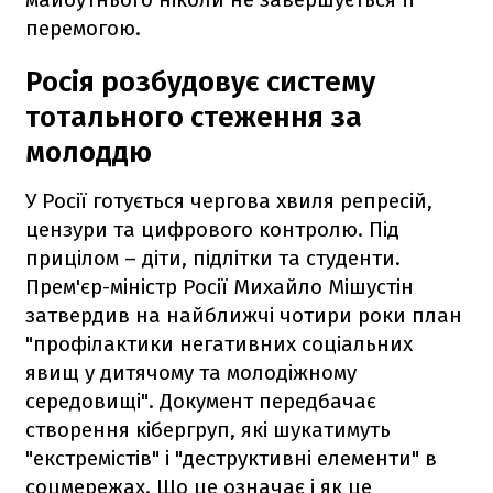
перемогою.
Росія розбудовує систему
тотального стеження за
молоддю
У Росії готується чергова хвиля репресій,
цензури та цифрового контролю. Під
прицілом – діти, підлітки та студенти.
Прем'єр-міністр Росії Михайло Мішустін
затвердив на найближчі чотири роки план
"профілактики негативних соціальних
явищ у дитячому та молодіжному
середовищі". Документ передбачає
створення кібергруп, які шукатимуть
"екстремістів" і "деструктивні елементи" в
соцмережах. Що це означає і як це