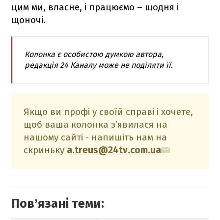
цим ми, власне, і працюємо – щодня і
щоночі.
Колонка є особистою думкою автора,
редакція 24 Каналу може не поділяти її.
Якщо ви профі у своїй справі і хочете,
щоб ваша колонка зʼявилася на
нашому сайті - напишіть нам на
скриньку
a.treus@24tv.com.ua
Повʼязані теми: