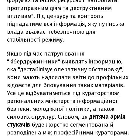
форумах та інших ресурсах і "запобігати
протиправним діям та деструктивним
впливам". Під цензуру та контроль
підпадатиме вся інформація, яку путінська
влада вважає небезпечною для
стабільності режиму.
Якщо під час патрулювання
"кібердружинники" виявлять інформацію,
яка "дестабілізує оперативну обстановку",
вони мають надсилати звіти до профільних
відомств для блокування таких матеріалів.
Усе це відбуватиметься під кураторством
регіональних міністерств інформаційної
безпеки, молодіжної політики, а також
силових структур. Словом, ця
дитяча армія
стукачів
буде жорстко сегментована й
розподілена між професійними кураторами.