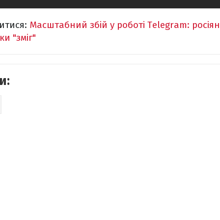
итися:
Масштабний збій у роботі Telegram: росія
и "зміг"
и: