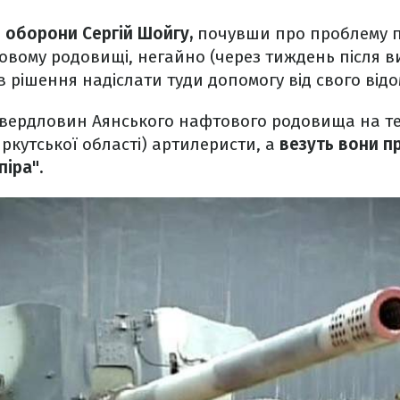
р оборони Сергій Шойгу,
почувши про проблему пі
вому родовищі, негайно (через тиждень після 
 рішення надіслати туди допомогу від свого відо
свердловин Аянського нафтового родовища на тер
Іркутської області) артилеристи, а
везуть вони п
піра".