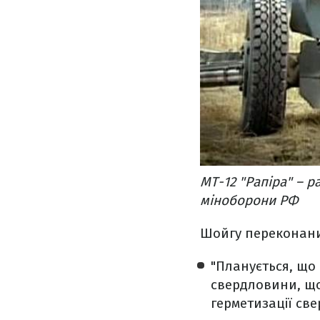
МТ-12 "Рапіра" – 
міноборони РФ
Шойгу переконаний
"Планується, що
свердловини, щ
герметизації св