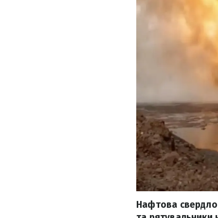
Нафтова свердлови
та рятувальники 