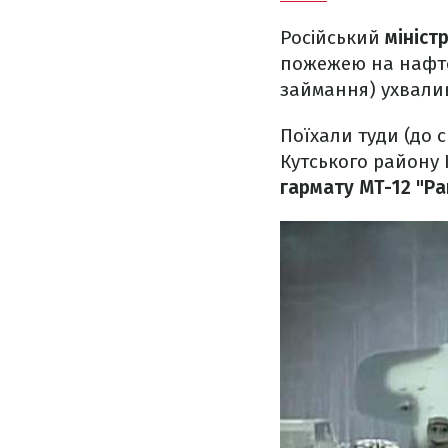
Російський
мініст
пожежею на нафто
займання) ухвалив
Поїхали туди (до 
Кутського району 
гармату МТ-12 "Ра