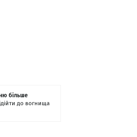
ню більше
підійти до вогнища