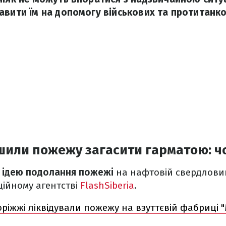
авити їм на допомогу військових та протитанк
шили пожежу загасити гарматою: ч
 ідею подолання пожежі
на нафтовій свердловин
ційному агентстві
FlashSiberia
.
оріжжі ліквідували пожежу на взуттєвій фабриці "