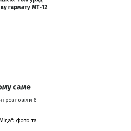
ову гармату МТ-12
ому саме
і розповіли 6
Міда": фото та