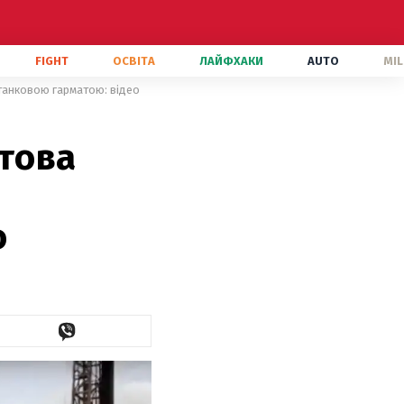
FIGHT
ОСВІТА
ЛАЙФХАКИ
AUTO
MIL
итанковою гарматою: відео
фтова
о