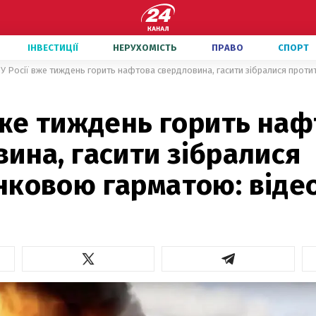
ІНВЕСТИЦІЇ
НЕРУХОМІСТЬ
ПРАВО
СПОРТ
У Росії вже тиждень горить нафтова свердловина, гасити зібралися прот
вже тиждень горить на
ина, гасити зібралися
нковою гарматою: віде