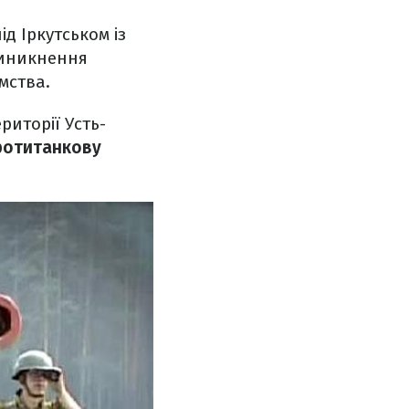
д Іркутськом із
виникнення
мства.
иторії Усть-
ротитанкову