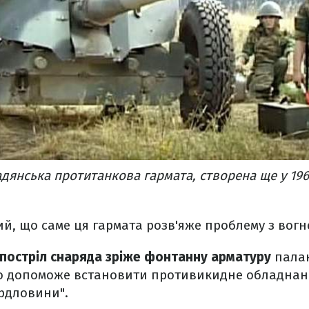
радянська протитанкова гармата, створена ще у 19
, що саме ця гармата розв'яже проблему з вогне
постріл снаряда зріже фонтанну арматуру
пала
о допоможе встановити противикидне обладнан
ердловини".