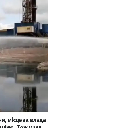
ня, місцева влада
ацією. Тож уряд