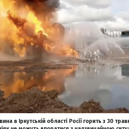
на в Іркутській області Росії горить з 30 трав
ніяк не можуть впоратися з надзвичайною ситу