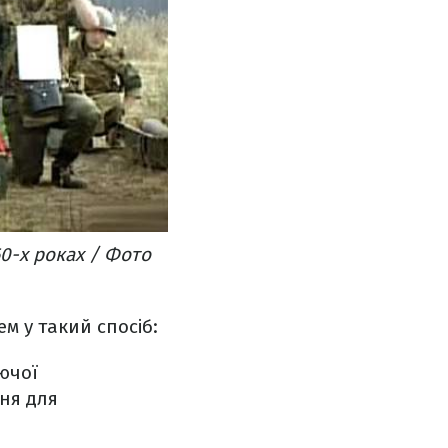
60-х роках / Фото
м у такий спосіб:
ючої
ня для