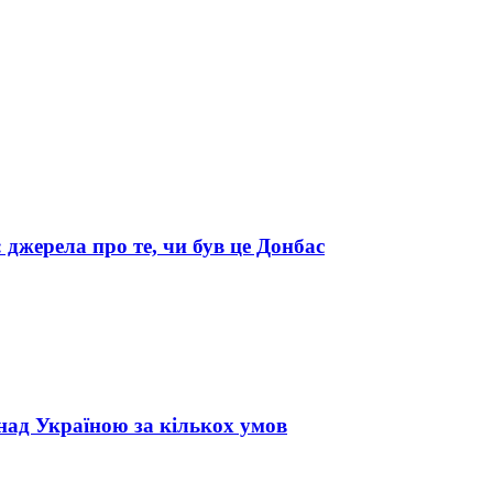
 джерела про те, чи був це Донбас
над Україною за кількох умов