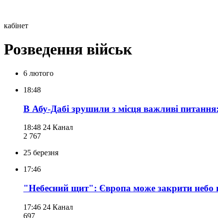
кабінет
Розведення військ
6 лютого
18:48
В Абу-Дабі зрушили з місця важливі питання:
18:48
24 Канал
2 767
25 березня
17:46
"Небесний щит": Європа може закрити небо 
17:46
24 Канал
697