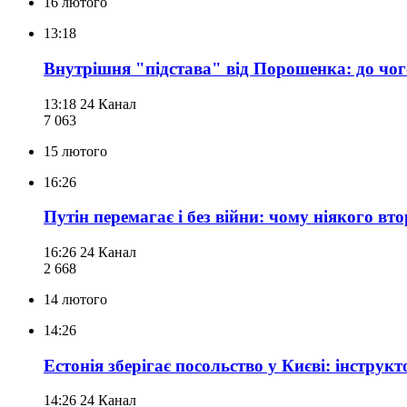
16 лютого
13:18
Внутрішня "підстава" від Порошенка: до чого
13:18
24 Канал
7 063
15 лютого
16:26
Путін перемагає і без війни: чому ніякого вт
16:26
24 Канал
2 668
14 лютого
14:26
Естонія зберігає посольство у Києві: інструк
14:26
24 Канал