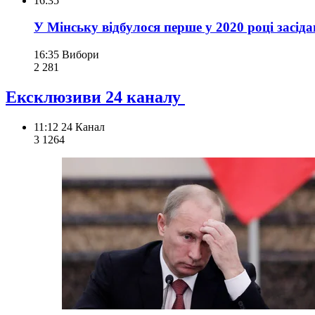
16:35
У Мінську відбулося перше у 2020 році засі
16:35
Вибори
2 281
Ексклюзиви 24 каналу
11:12
24 Канал
3 126
4