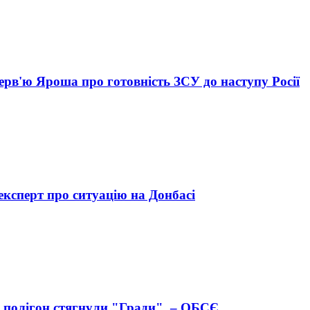
ерв'ю Яроша про готовність ЗСУ до наступу Росії
експерт про ситуацію на Донбасі
а полігон стягнули "Гради", – ОБСЄ