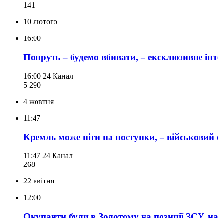
141
10 лютого
16:00
Попруть – будемо вбивати, – ексклюзивне інт
16:00
24 Канал
5 290
4 жовтня
11:47
Кремль може піти на поступки, – військовий 
11:47
24 Канал
268
22 квітня
12:00
Окупанти були в Золотому на позиції ЗСУ, н