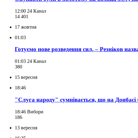
12:00
24 Канал
14 401
17 жовтня
01:03
Готуємо нове розведення сил, – Резніков назв
01:03
24 Канал
380
15 вересня
18:46
"Слуга народу" сумнівається, що на Донбасі
18:46
Вибори
186
13 вересня