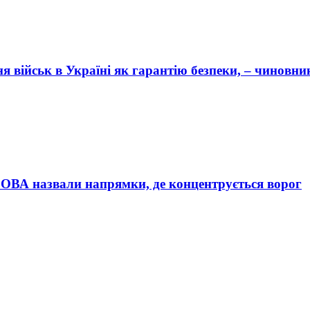
 військ в Україні як гарантію безпеки, – чиновн
ій ОВА назвали напрямки, де концентрується ворог