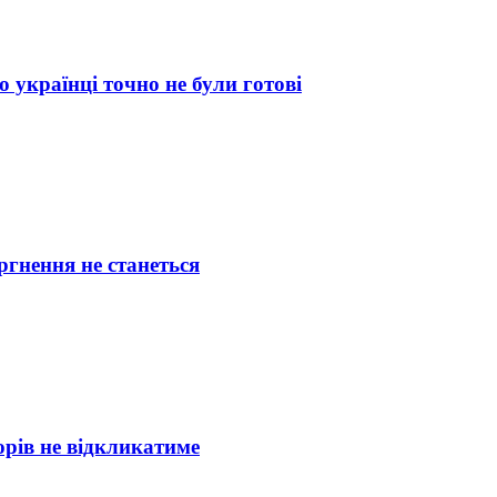
 українці точно не були готові
оргнення не станеться
торів не відкликатиме