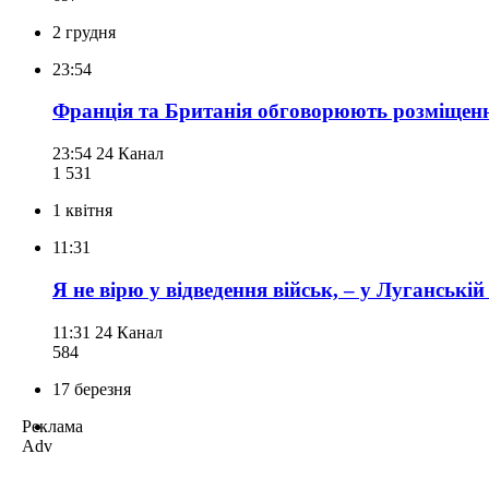
2 грудня
23:54
Франція та Британія обговорюють розміщення
23:54
24 Канал
1 531
1 квітня
11:31
Я не вірю у відведення військ, – у Луганськ
11:31
24 Канал
584
17 березня
Реклама
Adv