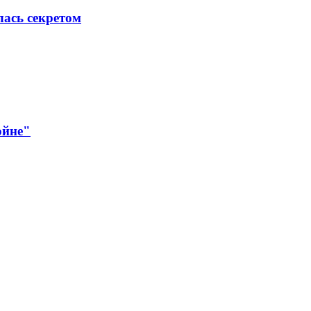
лась секретом
ойне"