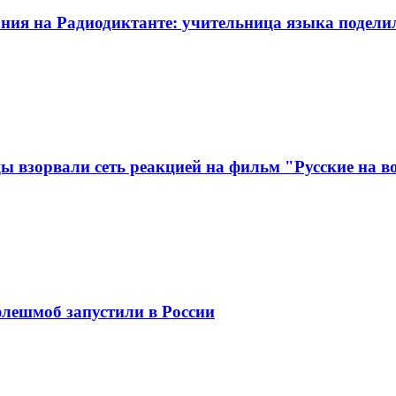
ания на Радиодиктанте: учительница языка подели
ы взорвали сеть реакцией на фильм "Русские на в
лешмоб запустили в России