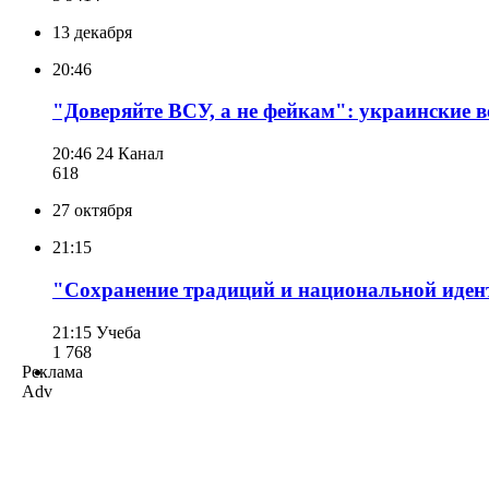
13 декабря
20:46
"Доверяйте ВСУ, а не фейкам": украинские 
20:46
24 Канал
618
27 октября
21:15
"Сохранение традиций и национальной идент
21:15
Учеба
1 768
Реклама
Adv