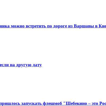
тника можно встретить по дороге из Варшавы в Ки
если на другую дату
 пришлось запускать флешмоб "Шебекино – это Ро