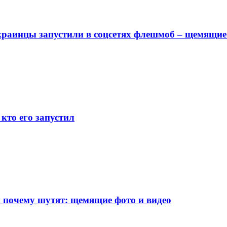
раинцы запустили в соцсетях флешмоб – щемящие
 кто его запустил
 почему шутят: щемящие фото и видео