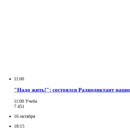
11:00
"Надо жить!": состоялся Радиодиктант нацио
11:00
Учеба
7 451
16 октября
18:15