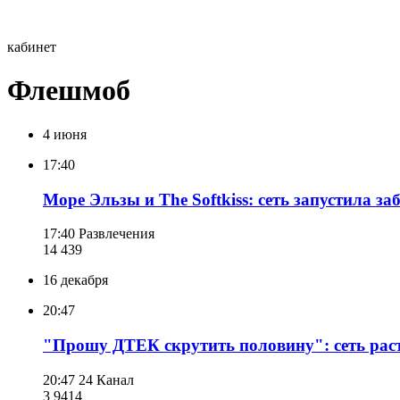
кабинет
Флешмоб
4 июня
17:40
Море Эльзы и The Softkiss: сеть запустила з
17:40
Развлечения
14 439
16 декабря
20:47
"Прошу ДТЕК скрутить половину": сеть рас
20:47
24 Канал
3 941
4