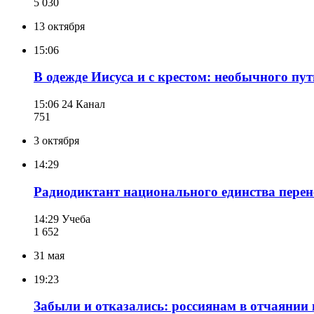
5 030
13 октября
15:06
В одежде Иисуса и с крестом: необычного пу
15:06
24 Канал
751
3 октября
14:29
Радиодиктант национального единства перен
14:29
Учеба
1 652
31 мая
19:23
Забыли и отказались: россиянам в отчаянии