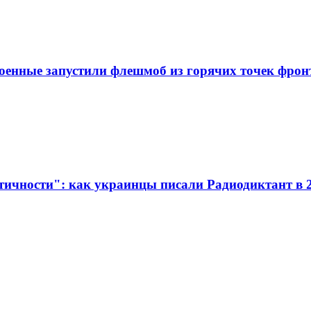
военные запустили флешмоб из горячих точек фрон
ичности": как украинцы писали Радиодиктант в 2