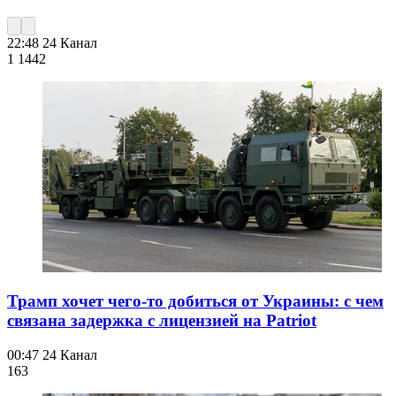
22:48
24 Канал
1 144
2
Трамп хочет чего-то добиться от Украины: с чем
связана задержка с лицензией на Patriot
00:47
24 Канал
163