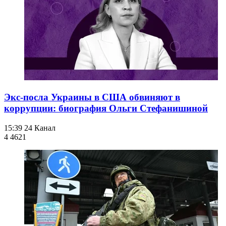
Экс-посла Украины в США обвиняют в
коррупции: биография Ольги Стефанишиной
15:39
24 Канал
4 462
1