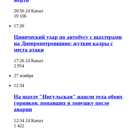
20:56
24 Канал
19 106
17:26
Цинический удар по автобусу с шахтерами
на Днепропетровщине: жуткие кадры с
места атаки
17:26
24 Канал
2 954
27 ноября
12:34
На шахте "Ингульская" нашли тела обоих
горняков, попавших в ловушку после
аварии
12:34
24 Канал
1 422