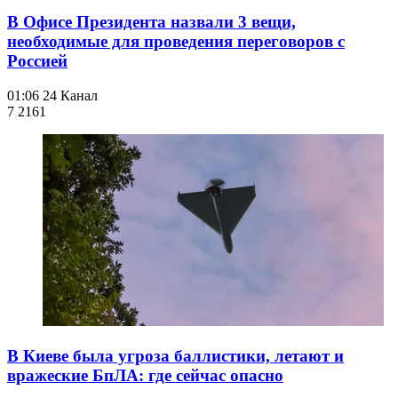
В Офисе Президента назвали 3 вещи,
необходимые для проведения переговоров с
Россией
01:06
24 Канал
7 216
1
В Киеве была угроза баллистики, летают и
вражеские БпЛА: где сейчас опасно