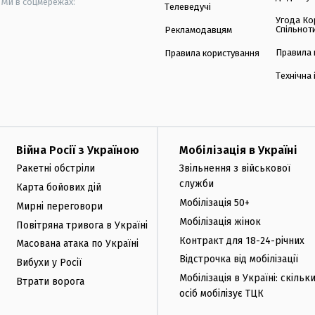
Ми в соцмережах:
Телеведучі
Угода Ко
Спільнот
Рекламодавцям
Правила 
Правила користування
Технічна
Війна Росії з Україною
Мобілізація в Україні
Ракетні обстріли
Звільнення з військової
служби
Карта бойових дій
Мобілізація 50+
Мирні переговори
Мобілізація жінок
Повітряна тривога в Україні
Контракт для 18-24-річних
Масована атака по Україні
Відстрочка від мобілізації
Вибухи у Росії
Мобілізація в Україні: скільк
Втрати ворога
осіб мобілізує ТЦК