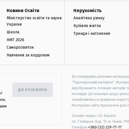
Новини Освіти
Нерухомість
Міністерство освіти та науки
Аналітика ринку
України
Купівля житла
Школа
Тренди і натхнення
НМТ 2026
Саморозвиток
Навчання за кордоном
Всі комерційні рекламні матеріал
"Партнерський матеріал". Матеріа
відображають позицію авторів та 
ДО РОЗСИЛОК
ь!
поглядів. Детальніше щодо рекл
лок,
ознайомитись в правилах користу
Матеріали сайту призначені для 
ашим
Онлайн-медіа «24 Канал»
пл. Галицька, буд. 15, м. Львів, 79
Телефон
+380 (32) 229-77-77