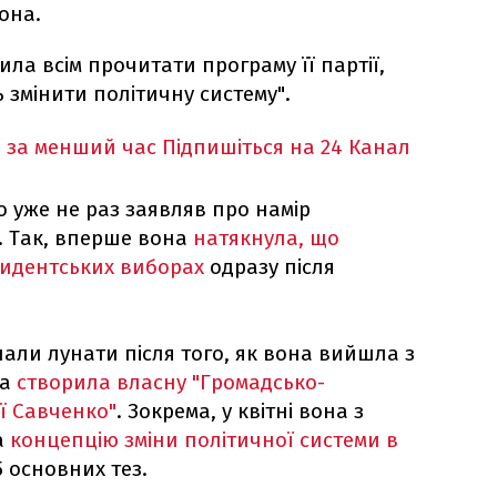
она.
ила всім прочитати програму її партії,
ь змінити політичну систему".
 за менший час
Підпишіться на 24 Канал
о уже не раз заявляв про намір
. Так, вперше вона
натякнула, що
зидентських виборах
одразу після
очали лунати після того, як вона вийшла з
та
створила власну "Громадсько-
ї Савченко"
. Зокрема, у квітні вона з
а
концепцію зміни політичної системи в
5 основних тез.