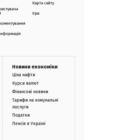
Карта сайту
ристувача
и
Ігри
коментування
 інформація
Новини економіки
Ціна нафти
Курси валют
Фінансові новини
Тарифи на комунальні
послуги
Податки
и
Пенсія в Україні