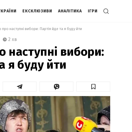
УКРАЇНИ
ЕКСКЛЮЗИВИ
АНАЛІТИКА
ІГРИ
 про наступні вибори: Партія йде та я буду йти  
2 хв
о наступні вибори:
а я буду йти