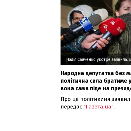
Надія Савченко укотре заявила,
Народна депутатка без ма
політична сила братиме у
вона сама піде на презид
Про це політикиня заявила
передає
"Газета.ua".