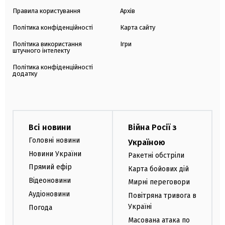
Правила користування
Архів
Політика конфіденційності
Карта сайту
Політика використання
Ігри
штучного інтелекту
Політика конфіденційності
додатку
Всі новини
Війна Росії з
Головні новини
Україною
Новини України
Ракетні обстріли
Прямий ефір
Карта бойових дій
Відеоновини
Мирні переговори
Аудіоновини
Повітряна тривога в
Україні
Погода
Масована атака по