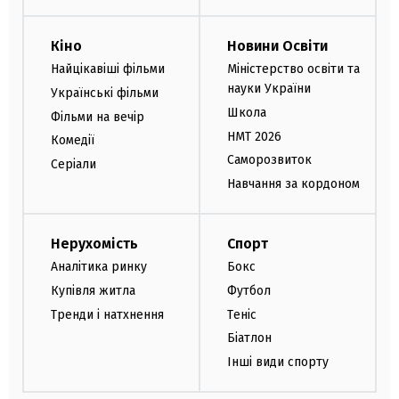
Кіно
Новини Освіти
Найцікавіші фільми
Міністерство освіти та
науки України
Українські фільми
Школа
Фільми на вечір
НМТ 2026
Комедії
Саморозвиток
Серіали
Навчання за кордоном
Нерухомість
Спорт
Аналітика ринку
Бокс
Купівля житла
Футбол
Тренди і натхнення
Теніс
Біатлон
Інші види спорту