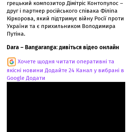
грецький композитор Дімітріс Контопулос –
друг і партнер російського співака Філіпа
Кіркорова, який підтримує війну Росії проти
України та є прихильником Володимира
Путіна.
Dara – Bangaranga: дивіться відео онлайн
Хочете щодня читати оперативні та
якісні новини
Додайте 24 Канал у вибрані в
Google
Додати