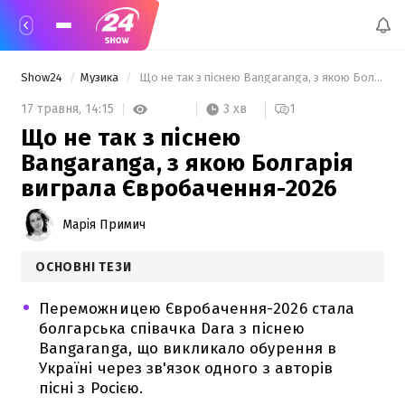
Show24
Музика
 Що не так з піснею Bangaranga, з якою Болгарія виграла Євробачення-2026 
3 хв
17 травня,
14:15
1
Що не так з піснею
Bangaranga, з якою Болгарія
виграла Євробачення-2026
Марія Примич
ОСНОВНІ ТЕЗИ
Переможницею Євробачення-2026 стала
болгарська співачка Dara з піснею
Bangaranga, що викликало обурення в
Україні через зв'язок одного з авторів
пісні з Росією.