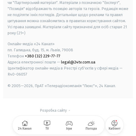
чи "Партнерський матеріал". Матеріали з позначкою "Експерт",
"Позиція" відображають позицію авторів та героїв. Редакція може
не поділяти їхніх поглядів. Детальніше щодо реклами та правил
цитування можна ознайомитись в правилах користування сайтом.
Усі права захищені.
Матеріали сайту призначені для осіб старше
21
року (21+)
Онлайн-медіа «24 Канал»
пл. Галицька, буд. 15, м. Львів, 79008
Телефон
+380 (32) 229-77-77
Адреса електронної пошти —
legal@24tv.com.ua
Ідентифікатор онлайн-медіа в Реєстрі суб'єктів у сфері медіа —
R40-06057
© 2005—2026,
ПрАТ «Телерадіокомпанія "Люкс"», 24 Канал.
Розробка сайту
-
24 Канал
TV
Ігри
Погода
Кабінет