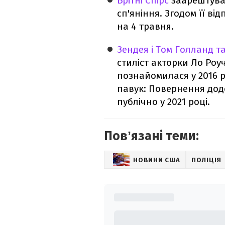
Брітні Спірс
заарештува
сп'яніння. Згодом її в
на 4 травня.
Зендея і Том Голланд 
стиліст акторки Ло Роу
познайомилася у 2016 р
павук: Повернення додо
публічно у 2021 році.
Повʼязані теми:
НОВИНИ США
ПОЛІЦІЯ