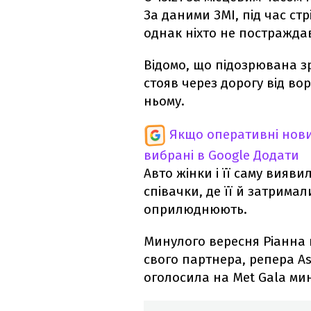
За даними ЗМІ, під час ст
однак ніхто не постражда
Відомо, що підозрювана зр
стояв через дорогу від во
ньому.
Якщо оперативні нови
вибрані в Google
Додати
Авто жінки і її саму вияви
співачки, де її й затримал
оприлюднюють.
Минулого вересня Ріанна 
свого партнера, репера As
оголосила на Met Gala мин