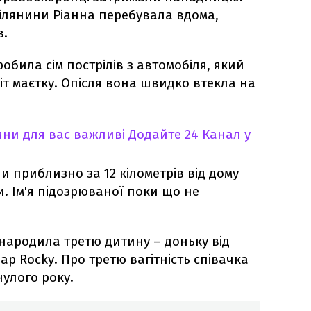
рілянини Ріанна перебувала вдома,
в.
обила сім пострілів з автомобіля, який
ріт маєтку. Опісля вона швидко втекла на
ни для вас важливі
Додайте 24 Канал у
ли приблизно за 12 кілометрів від дому
и. Ім'я підозрюваної поки що не
народила третю дитину – доньку від
ap Rocky. Про третю вагітність співачка
улого року.