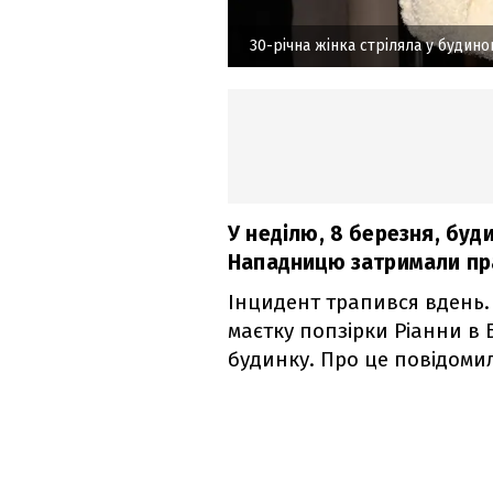
30-річна жінка стріляла у будино
У неділю, 8 березня, буд
Нападницю затримали пр
Інцидент трапився вдень. 
маєтку попзірки Ріанни в Б
будинку. Про це повідомил