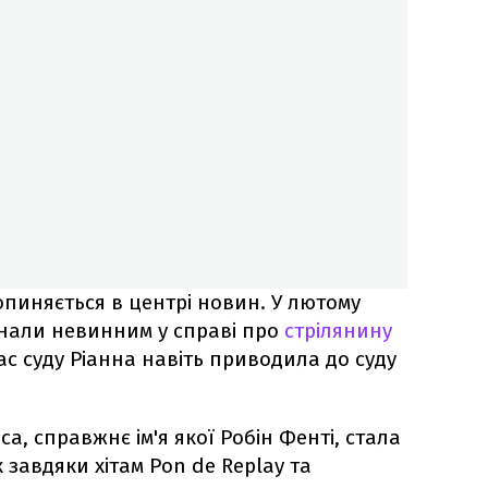
опиняється в центрі новин. У лютому
знали невинним у справі про
стрілянину
час суду Ріанна навіть приводила до суду
а, справжнє ім'я якої Робін Фенті, стала
 завдяки хітам Pon de Replay та