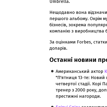
Umbrella.
Нещодавно вона відзначил
першого альбому. Окрім м
бізнесів, зокрема популя
компанію з виробництва б
За оцінками Forbes, статк
доларів.
Останні новини про
Американський актор
К
"П'ятниця 13-те: Новий 
четвертої стадії. Корі
тренер з 2000 року, до
престижні нагороди.