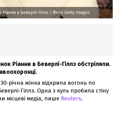
к Ріанни в Беверлі-Гіллз
/ Фото Getty Images
инок Ріанни в Беверлі-Гіллз обстріляли.
авоохоронці.
30-річна жінка відкрила вогонь по
еверлі-Гіллз. Одна з куль пробила стіну
и місцеві медіа, пише
Reuters
.