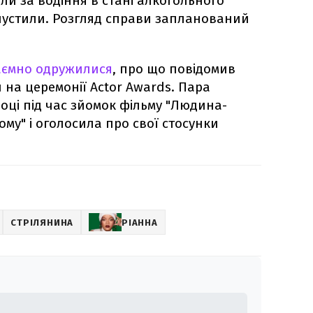
ли за водіння в стані алкогольного
ідпустили. Розгляд справи запланований
таємно одружилися
, про що повідомив
ч на церемонії Actor Awards. Пара
оці під час зйомок фільму "Людина-
му" і оголосила про свої стосунки
СТРІЛЯНИНА
РІАННА