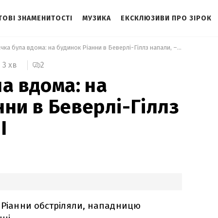
ТОВІ ЗНАМЕНИТОСТІ
МУЗИКА
ЕКСКЛЮЗИВИ ПРО ЗІРОК
 Співачка була вдома: на будинок Ріанни в Беверлі-Гіллз напали, – ЗМІ 
2
3 хв
а вдома: на
нни в Беверлі-Гіллз
І
к Ріанни обстріляли, нападницю