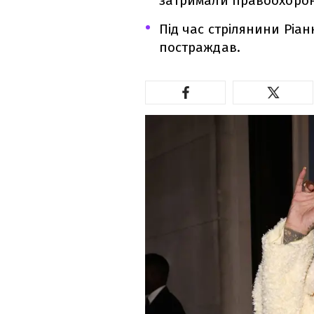
затримали правоохорон
Під час стрілянини Ріан
постраждав.