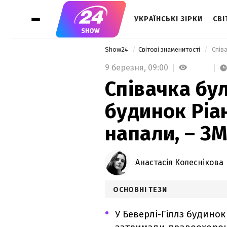
УКРАЇНСЬКІ ЗІРКИ
СВІ
Show24
Світові знаменитості
9 березня,
09:00
Співачка бул
будинок Ріа
напали, – ЗМ
Анастасія Колеснікова
ОСНОВНІ ТЕЗИ
У Беверлі-Гіллз будино