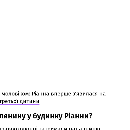
 з чоловіком: Ріанна вперше з'явилася на
 третьої дитини
лянину у будинку Ріанни?
м правоохоронці затримали нападницю.