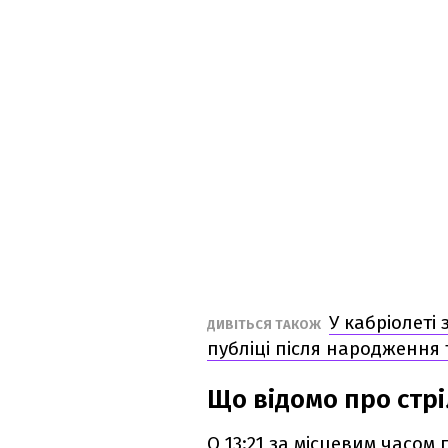
У кабріолеті
ДИВІТЬСЯ ТАКОЖ
публіці після народження
Що відомо про стрі
О 13:21 за місцевим часо