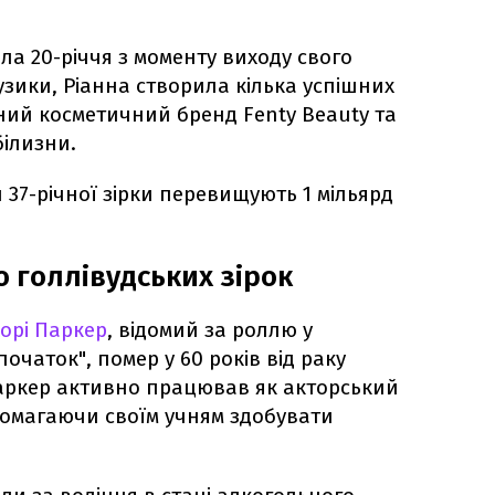
а 20-річчя з моменту виходу свого
узики, Ріанна створила кілька успішних
рний косметичний бренд Fenty Beauty та
ілизни.
и 37-річної зірки перевищують 1 мільярд
 голлівудських зірок
орі Паркер
, відомий за роллю у
початок", помер у 60 років від раку
 Паркер активно працював як акторський
помагаючи своїм учням здобувати