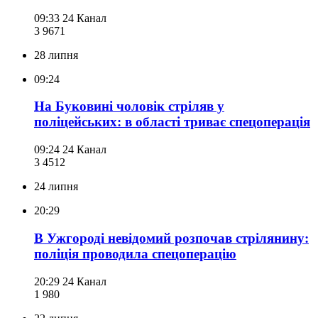
09:33
24 Канал
3 967
1
28 липня
09:24
На Буковині чоловік стріляв у
поліцейських: в області триває спецоперація
09:24
24 Канал
3 451
2
24 липня
20:29
В Ужгороді невідомий розпочав стрілянину:
поліція проводила спецоперацію
20:29
24 Канал
1 980