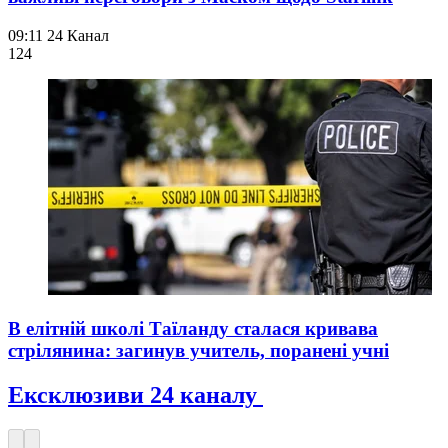
09:11
24 Канал
124
В елітній школі Таїланду сталася кривава
стрілянина: загинув учитель, поранені учні
Ексклюзиви 24 каналу