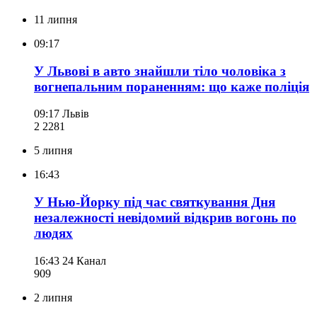
11 липня
09:17
У Львові в авто знайшли тіло чоловіка з
вогнепальним пораненням: що каже поліція
09:17
Львів
2 228
1
5 липня
16:43
У Нью-Йорку під час святкування Дня
незалежності невідомий відкрив вогонь по
людях
16:43
24 Канал
909
2 липня