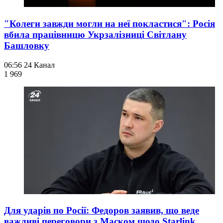
"Колеги завжди могли на неї покластися": Росія
вбила працівницю Укрзалізниці Світлану
Башловку
06:56
24 Канал
1 969
Для ударів по Росії: Федоров заявив, що веде
важливі переговори з Маском щодо Starlink