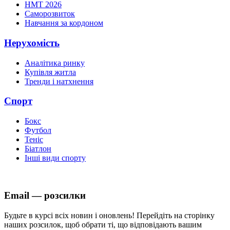
НМТ 2026
Саморозвиток
Навчання за кордоном
Нерухомість
Аналітика ринку
Купівля житла
Тренди і натхнення
Спорт
Бокс
Футбол
Теніс
Біатлон
Інші види спорту
Email — розсилки
Будьте в курсі всіх новин і оновлень! Перейдіть на сторінку
наших розсилок, щоб обрати ті, що відповідають вашим