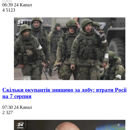
06:39
24 Канал
4 512
3
Скільки окупантів знищено за добу: втрати Росії
на 7 серпня
07:30
24 Канал
2 327