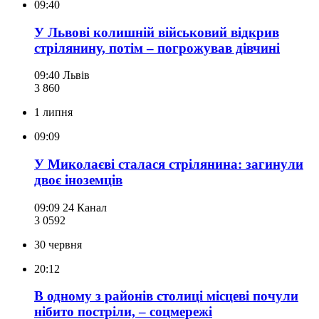
09:40
У Львові колишній військовий відкрив
стрілянину, потім – погрожував дівчині
09:40
Львів
3 860
1 липня
09:09
У Миколаєві сталася стрілянина: загинули
двоє іноземців
09:09
24 Канал
3 059
2
30 червня
20:12
В одному з районів столиці місцеві почули
нібито постріли, – соцмережі