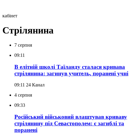
кабінет
Стрілянина
7 серпня
09:11
В елітній школі Таїланду сталася кривава
стрілянина: загинув учитель, поранені учні
09:11
24 Канал
4 серпня
09:33
Російський військовий влаштував криваву
стрілянину під Севастополем: є загиблі та
поранені