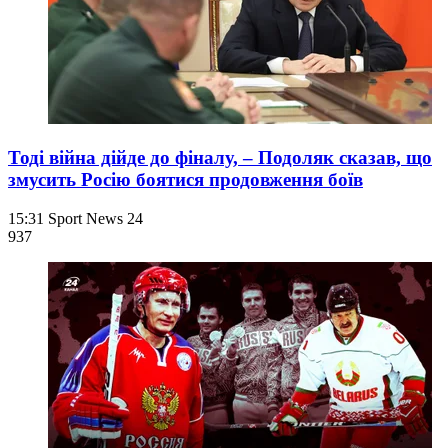
Тоді війна дійде до фіналу, – Подоляк сказав, що
змусить Росію боятися продовження боїв
15:31
Sport News 24
937