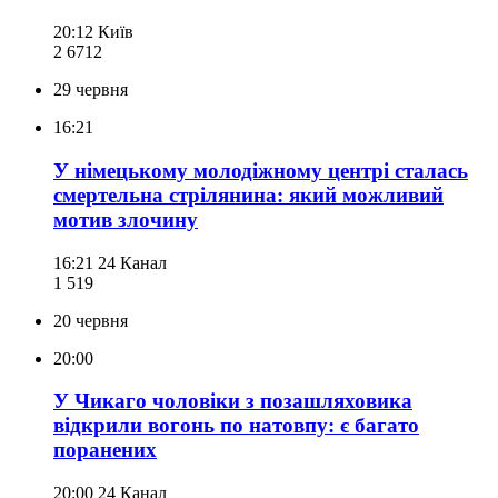
20:12
Київ
2 671
2
29 червня
16:21
У німецькому молодіжному центрі сталась
смертельна стрілянина: який можливий
мотив злочину
16:21
24 Канал
1 519
20 червня
20:00
У Чикаго чоловіки з позашляховика
відкрили вогонь по натовпу: є багато
поранених
20:00
24 Канал