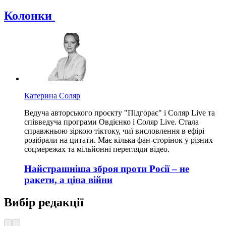
Колонки
Катерина Соляр
Ведуча авторського проєкту "Підгорає" і Соляр Live та
співведуча програми Овдієнко і Соляр Live. Стала
справжньою зіркою тіктоку, чиї висловлення в ефірі
розібрали на цитати. Має кілька фан-сторінок у різних
соцмережах та мільйонні перегляди відео.
Найстрашніша зброя проти Росії – не
ракети, а ціна війни
Вибір редакції