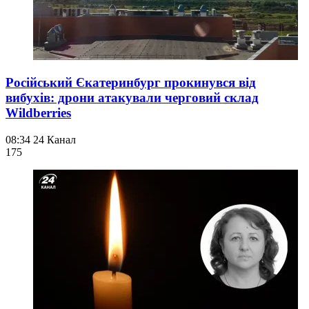
Російський Єкатеринбург прокинувся від
вибухів: дрони атакували черговий склад
Wildberries
08:34
24 Канал
175