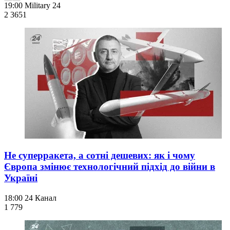
19:00
Military 24
2 365
1
Не суперракета, а сотні дешевих: як і чому
Європа змінює технологічний підхід до війни в
Україні
18:00
24 Канал
1 779