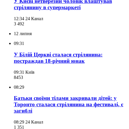
У Києві нетверезий чоловік влаштував
стрілянину в супермаркеті
12:34
24 Канал
3 492
12 липня
09:31
У Білій Церкві сталася стрілянина:
постраждав 18-річний юнак
09:31
Київ
845
3
08:29
Батьки своїми тілами закривали дітей: у
Торонто сталася стрілянина на фестивалі, є
загиблі
08:29
24 Канал
1 351