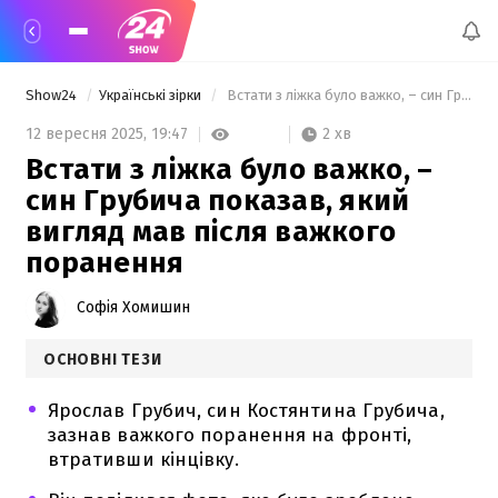
Show24
Українські зірки
 Встати з ліжка було важко, – син Грубича показав, який вигляд мав після важкого поранення 
2 хв
12 вересня 2025,
19:47
Встати з ліжка було важко, –
син Грубича показав, який
вигляд мав після важкого
поранення
Софія Хомишин
ОСНОВНІ ТЕЗИ
Ярослав Грубич, син Костянтина Грубича,
зазнав важкого поранення на фронті,
втративши кінцівку.