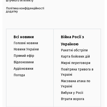
штучного інтелекту
Політика конфіденційності
додатку
Всі новини
Війна Росії з
Головні новини
Україною
Новини України
Ракетні обстріли
Прямий ефір
Карта бойових дій
Відеоновини
Мирні переговори
Аудіоновини
Повітряна тривога в
Україні
Погода
Масована атака по
Україні
Вибухи у Росії
Втрати ворога