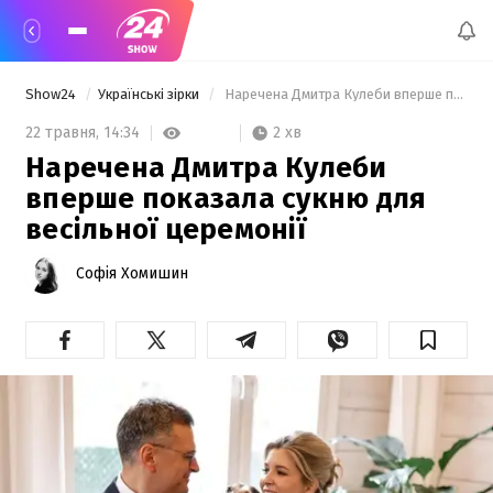
Show24
Українські зірки
 Наречена Дмитра Кулеби вперше показала сукню для весільної церемонії 
2 хв
22 травня,
14:34
Наречена Дмитра Кулеби
вперше показала сукню для
весільної церемонії
Софія Хомишин