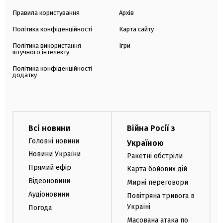
Правила користування
Архів
Політика конфіденційності
Карта сайту
Політика використання
Ігри
штучного інтелекту
Політика конфіденційності
додатку
Всі новини
Війна Росії з
Головні новини
Україною
Новини України
Ракетні обстріли
Прямий ефір
Карта бойових дій
Відеоновини
Мирні переговори
Аудіоновини
Повітряна тривога в
Україні
Погода
Масована атака по