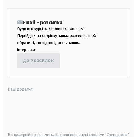
Email - розсилка
Будьте в курсі всіх новин і оновлень!
Перейдіть на сторінку наших розсилок, щоб
обрати ті, що відповідають вашим
інтересам.
ДО РОЗСИЛОК
Наші додатки:
android
apple
smart tv
samsung smart tv
Всі комерційні рекламні матеріали позначені словами "Спецпроєкт"