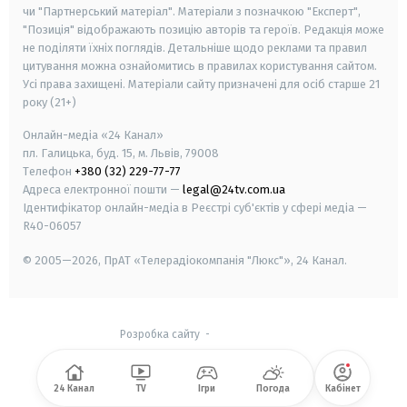
чи "Партнерський матеріал". Матеріали з позначкою "Експерт",
"Позиція" відображають позицію авторів та героїв. Редакція може
не поділяти їхніх поглядів. Детальніше щодо реклами та правил
цитування можна ознайомитись в правилах користування сайтом.
Усі права захищені.
Матеріали сайту призначені для осіб старше
21
року (21+)
Онлайн-медіа «24 Канал»
пл. Галицька, буд. 15, м. Львів, 79008
Телефон
+380 (32) 229-77-77
Адреса електронної пошти —
legal@24tv.com.ua
Ідентифікатор онлайн-медіа в Реєстрі суб'єктів у сфері медіа —
R40-06057
© 2005—2026,
ПрАТ «Телерадіокомпанія "Люкс"», 24 Канал.
Розробка сайту
-
24 Канал
TV
Ігри
Погода
Кабінет