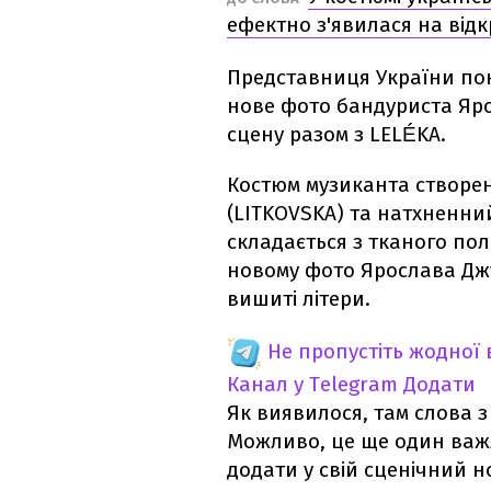
ефектно з'явилася на від
Представниця України пок
нове фото бандуриста Яро
сцену разом з LELÉKA.
Костюм музиканта створе
(LITKOVSKA) та натхненн
складається з тканого пол
новому фото Ярослава Джу
вишиті літери.
Не пропустіть жодної
Канал у Telegram
Додати
Як виявилося, там слова з
Можливо, це ще один важ
додати у свій сценічний н