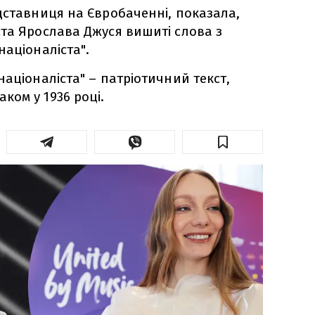
дставниця на Євробаченні, показала,
та Ярослава Джуся вишиті слова з
націоналіста".
націоналіста" – патріотичний текст,
ом у 1936 році.