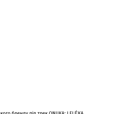
ького бренду під трек ONUKA: LELÉKA