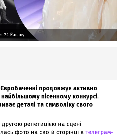
ж 24 Каналу
 Євробаченні продовжує активно
 найбільшому пісенному конкурсі.
иває деталі та символіку свого
 другою репетицією на сцені
лась фото на своїй сторінці в
телеграм-