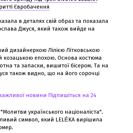
критті Євробачення
азала в деталях свій образ та показала
слава Джуся, який також вийде на
ний дизайнеркою Лілією Літковською
ий козацькою епохою. Основа костюма
отна та запаски, вишитої бісером. Та на
ся також видно, що на його сорочці
 важливої новини
Підпишіться на 24
 "Молитви українського націоналіста".
ливий символ, який LELÉKA вирішила
омер.