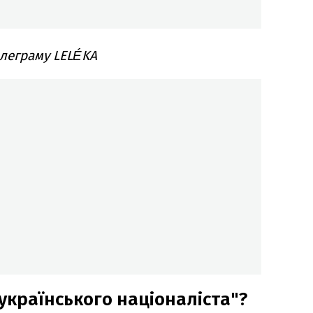
елеграму LELÉKA
українського націоналіста"?