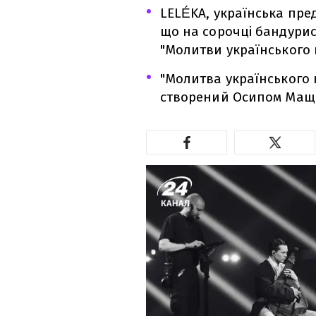
LELÉKA, українська пре
що на сорочці бандурис
"Молитви українського 
"Молитва українського 
створений Осипом Мащак