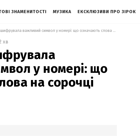
ТОВІ ЗНАМЕНИТОСТІ
МУЗИКА
ЕКСКЛЮЗИВИ ПРО ЗІРОК
 LELÉKA зашифрувала важливий символ у номері: що означають слова на сорочці бандуриста 
2 хв
ифрувала
мвол у номері: що
лова на сорочці