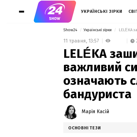
УКРАЇНСЬКІ ЗІРКИ
СВІ
Show24
Українські зірки
11 травня,
13:57
LELÉKA заш
важливий си
означають с
бандуриста
Марія Касій
ОСНОВНІ ТЕЗИ