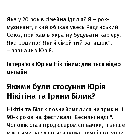
Яка у 20 років сімейна ідилія? Я – рок-
музикант, який об'їхав увесь Радянський
Союз, приїхав в Україну будувати кар'єру.
Яка родина? Який сімейний затишок?,
– зазначив Юрій.
Інтерв'ю з Юрієм Нікітіним: дивіться відео
онлайн
Якими були стосунки Юрія
Нікітіна та Ірини Білик?
Нікітін та Білик познайомилися наприкінці
90-х років на фестивалі "Весняні надії".
Чоловік став продюсером співачки, пізніше
між ними зав'язалися романтичні стосунки.