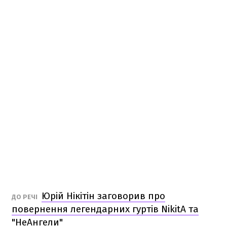
Юрій Нікітін заговорив про
ДО РЕЧІ
повернення легендарних гуртів NikitA та
"НеАнгели"