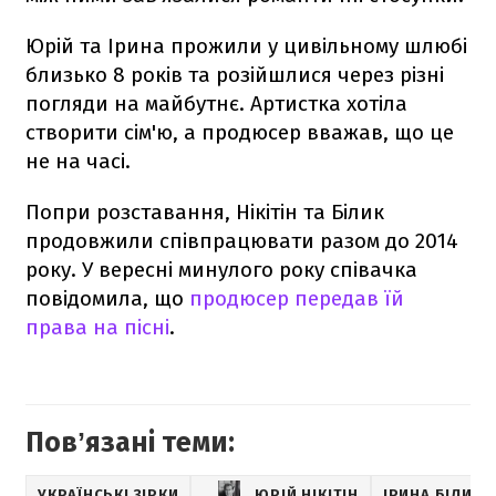
Юрій та Ірина прожили у цивільному шлюбі
близько 8 років та розійшлися через різні
погляди на майбутнє. Артистка хотіла
створити сім'ю, а продюсер вважав, що це
не на часі.
Попри розставання, Нікітін та Білик
продовжили співпрацювати разом до 2014
року. У вересні минулого року співачка
повідомила, що
продюсер передав їй
права на пісні
.
Повʼязані теми:
УКРАЇНСЬКІ ЗІРКИ
ЮРІЙ НІКІТІН
ІРИНА БІЛИК