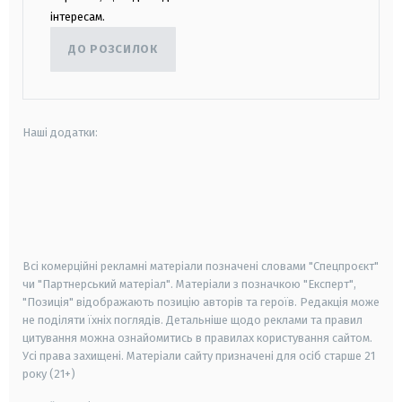
інтересам.
ДО РОЗСИЛОК
Наші додатки:
android
apple
smart tv
samsung smart tv
Всі комерційні рекламні матеріали позначені словами "Спецпроєкт"
чи "Партнерський матеріал". Матеріали з позначкою "Експерт",
"Позиція" відображають позицію авторів та героїв. Редакція може
не поділяти їхніх поглядів. Детальніше щодо реклами та правил
цитування можна ознайомитись в правилах користування сайтом.
Усі права захищені.
Матеріали сайту призначені для осіб старше
21
року (21+)