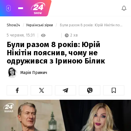
Show24
Українські зірки
 Були разом 8 років: Юрій Нікітін пояснив, чому не одружився з Іриною Білик 
2 хв
5 червня,
15:31
Були разом 8 років: Юрій
Нікітін пояснив, чому не
одружився з Іриною Білик
Марія Примич