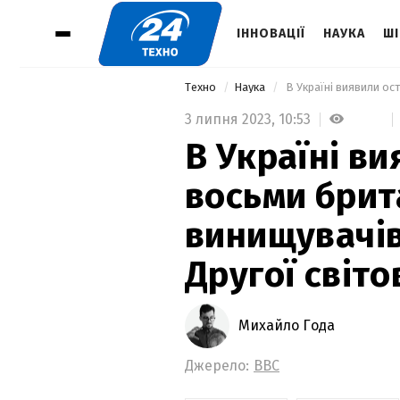
ІННОВАЦІЇ
НАУКА
ШІ
Техно
Наука
3 липня 2023,
10:53
В Україні в
восьми брит
винищувачів
Другої світо
Михайло Года
Джерело:
BBC