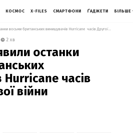
КОСМОС
X-FILES
СМАРТФОНИ
ҐАДЖЕТИ
БІЛЬШЕ
 В Україні виявили останки восьми британських винищувачів Hurricane  часів Другої світової війни 
2 хв
иявили останки
анських
 Hurricane часів
вої війни