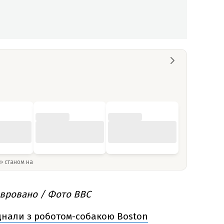
y» станом на
авровано / Фото BBC
днали з роботом-собакою Boston