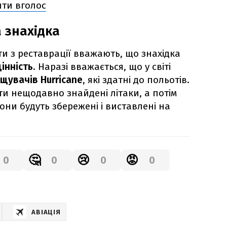
ити вголос
 знахідка
рти з реставрації вважають, що знахідка
інність
. Наразі вважається, що у світі
щувачів Hurricane
, які здатні до польотів.
ти нещодавно знайдені літаки, а потім
вони будуть збережені і виставлені на
🤔
😢
😡
0
0
0
0
АВІАЦІЯ