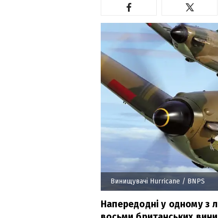
Винищувачі Hurricane
/ BNPS
Напередодні у одному з л
восьми британських винищ