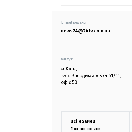
E-mail редакції
news24@24tv.com.ua
Ми тут:
м.Київ
,
вул. Володимирська
61/11,
офіс
50
Всі новини
Головні новини