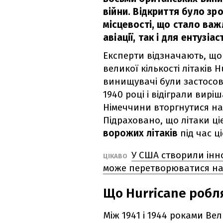
війни. Відкриття було зр
місцевості, що стало важ
авіації, так і для ентузіаст
Експерти відзначають, щ
великої кількості літаків H
винищувачі були застосова
1940 році і відіграли вирі
Німеччини вторгнутися на
Підраховано, що літаки ц
ворожих літаків
під час ці
У США створили інн
ЦІКАВО
може перетворюватися на
Що Hurricane робля
Між 1941 і 1944 роками В