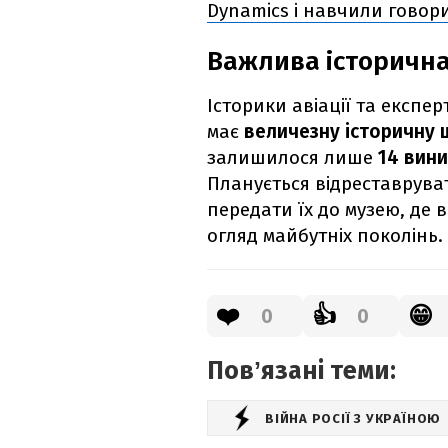
Dynamics і навчили говор
Важлива історична
Історики авіації та експе
має
величезну історичну ц
залишилося лише
14 вини
Планується відреставрува
передати їх до музею, де 
огляд майбутніх поколінь.
❤️
👍
😁
0
0
Повʼязані теми:
ВІЙНА РОСІЇ З УКРАЇНОЮ