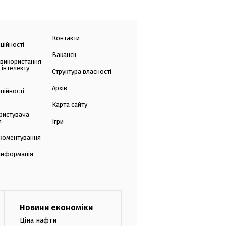
Контакти
ційності
Вакансії
 використання
 інтелекту
Структура власності
Архів
ційності
Карта сайту
ристувача
и
Ігри
коментування
 інформація
Новини економіки
Ціна нафти