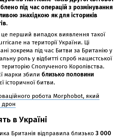
облено під час операцій з розмінування
ливою знахідкою як для істориків
ів.
о це перший випадок виявлення такої
urricane на території України. Ці
ні зокрема під час Битви за Британію у
шальну роль у відбитті спроб нацистської
 територію Сполученого Королівства.
ієї марки збили
близько половини
єї історичної битви.
оваційного робота Morphobot, який
 дрон
ть в Україні
елика Британія відправила близько
3 000