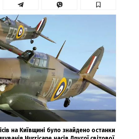
ісів на Київщині було знайдено останки
увачів Hurricane часів Другої світової