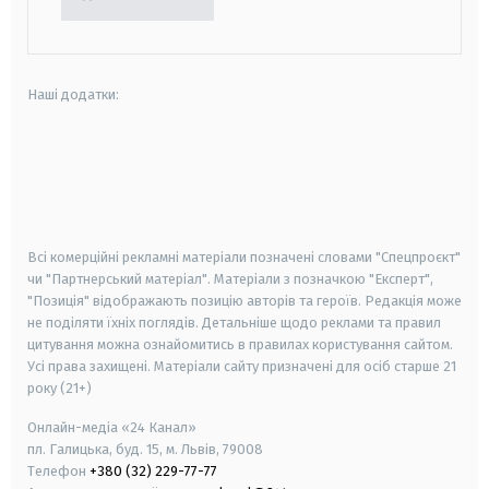
Наші додатки:
android
apple
smart tv
samsung smart tv
Всі комерційні рекламні матеріали позначені словами "Спецпроєкт"
чи "Партнерський матеріал". Матеріали з позначкою "Експерт",
"Позиція" відображають позицію авторів та героїв. Редакція може
не поділяти їхніх поглядів. Детальніше щодо реклами та правил
цитування можна ознайомитись в правилах користування сайтом.
Усі права захищені.
Матеріали сайту призначені для осіб старше
21
року (21+)
Онлайн-медіа «24 Канал»
пл. Галицька, буд. 15, м. Львів, 79008
Телефон
+380 (32) 229-77-77