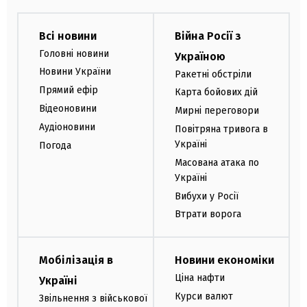
Всі новини
Війна Росії з
Головні новини
Україною
Новини України
Ракетні обстріли
Прямий ефір
Карта бойових дій
Відеоновини
Мирні переговори
Аудіоновини
Повітряна тривога в
Україні
Погода
Масована атака по
Україні
Вибухи у Росії
Втрати ворога
Мобілізація в
Новини економіки
Ціна нафти
Україні
Курси валют
Звільнення з військової