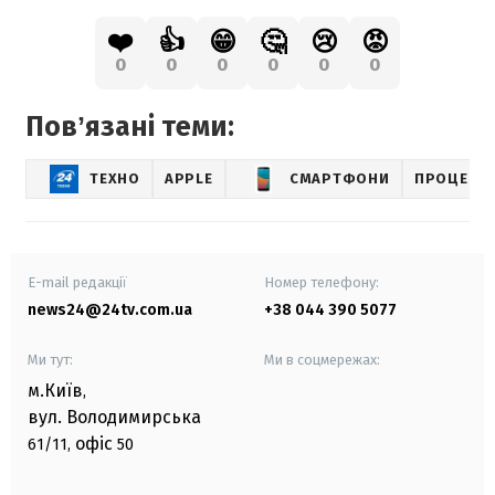
❤️
👍
😁
🤔
😢
😡
0
0
0
0
0
0
Повʼязані теми:
ТЕХНО
APPLE
СМАРТФОНИ
ПРОЦЕСО
E-mail редакції
Номер телефону:
news24@24tv.com.ua
+38 044 390 5077
Ми тут:
Ми в соцмережах:
м.Київ
,
вул. Володимирська
офіс
61/11,
50