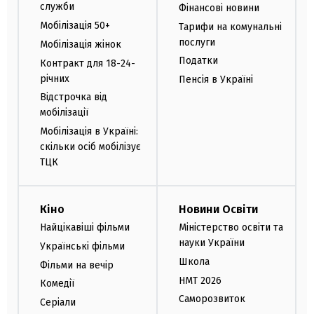
служби
Фінансові новини
Мобілізація 50+
Тарифи на комунальні
послуги
Мобілізація жінок
Податки
Контракт для 18-24-
річних
Пенсія в Україні
Відстрочка від
мобілізації
Мобілізація в Україні:
скільки осіб мобілізує
ТЦК
Кіно
Новини Освіти
Найцікавіші фільми
Міністерство освіти та
науки України
Українські фільми
Школа
Фільми на вечір
НМТ 2026
Комедії
Саморозвиток
Серіали