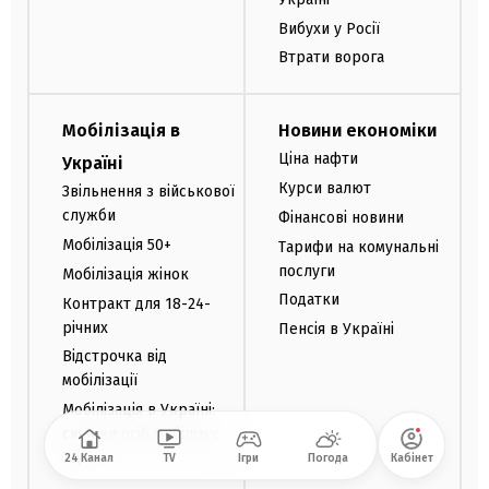
Вибухи у Росії
Втрати ворога
Мобілізація в
Новини економіки
Ціна нафти
Україні
Курси валют
Звільнення з військової
служби
Фінансові новини
Мобілізація 50+
Тарифи на комунальні
послуги
Мобілізація жінок
Податки
Контракт для 18-24-
річних
Пенсія в Україні
Відстрочка від
мобілізації
Мобілізація в Україні:
скільки осіб мобілізує
ТЦК
24 Канал
TV
Ігри
Погода
Кабінет