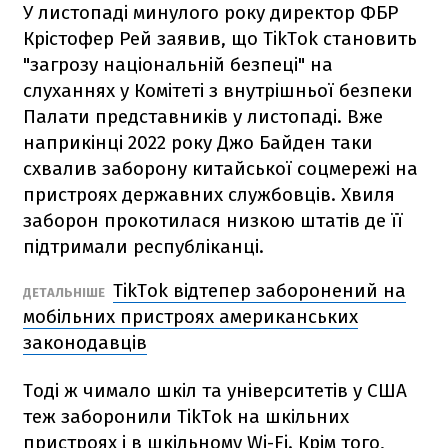
У листопаді минулого року директор ФБР
Крістофер Рей заявив, що TikTok становить
"загрозу національній безпеці" на
слуханнях у Комітеті з внутрішньої безпеки
Палати представників у листопаді. Вже
наприкінці 2022 року Джо Байден таки
схвалив заборону китайської соцмережі на
пристроях державних службовців. Хвиля
заборон прокотилася низкою штатів де її
підтримали республіканці.
TikTok відтепер заборонений на
ДЕТАЛЬНІШЕ
мобільних пристроях американських
законодавців
Тоді ж чимало шкіл та університетів у США
теж заборонили TikTok на шкільних
пристроях і в шкільному Wi-Fi. Крім того,