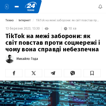
Техно
Інтернет
 TikTok на межі заборони: як світ повстав проти соцмережі і чому вона справді небезпечна 
10 хв
13 березня 2023,
13:30
TikTok на межі заборони: як
світ повстав проти соцмережі і
чому вона справді небезпечна
Михайло Года