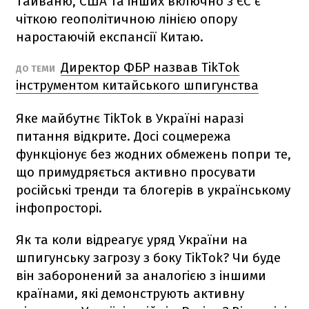
Тайваню, США та інших включно з ЄС є
чіткою геополітичною лінією опору
наростаючій експансії Китаю.
Директор ФБР назвав TikTok
ДО ТЕМИ
інструментом китайського шпигунства
Яке майбутнє TikTok в Україні наразі
питання відкрите. Досі соцмережа
функціонує без жодних обмежень попри те,
що примудряється активно просувати
російські тренди та блогерів в українському
інфопросторі.
Як та коли відреагує уряд України на
шпигунську загрозу з боку TikTok? Чи буде
він заборонений за аналогією з іншими
країнами, які демонструють активну