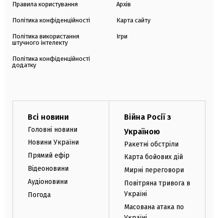
Правила користування
Архів
Політика конфіденційності
Карта сайту
Політика використання
Ігри
штучного інтелекту
Політика конфіденційності
додатку
Всі новини
Війна Росії з
Головні новини
Україною
Новини України
Ракетні обстріли
Прямий ефір
Карта бойових дій
Відеоновини
Мирні переговори
Аудіоновини
Повітряна тривога в
Україні
Погода
Масована атака по
Україні