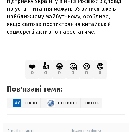
підтримку Україні у війні з Росією? Відповіді
на усі ці питання можуть з'явитися вже в
найближчому майбутньому, особливо,
якщо світове протистояння китайській
соцмережі активно наростатиме.
❤️
👍
😁
🤔
😢
😡
0
0
0
0
0
0
Повʼязані теми:
ТЕХНО
ІНТЕРНЕТ
TIKTOK
E-mail редакції
Номер телефону: