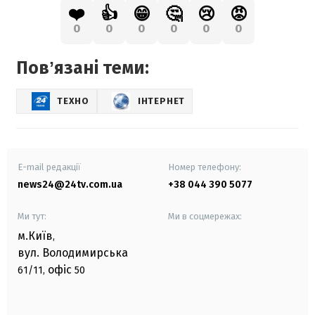
❤️
👍
😁
🤔
😢
😡
0
0
0
0
0
0
Повʼязані теми:
ТЕХНО
ІНТЕРНЕТ
E-mail редакції
Номер телефону:
news24@24tv.com.ua
+38 044 390 5077
Ми тут:
Ми в соцмережах:
м.Київ
,
вул. Володимирська
офіс
61/11,
50