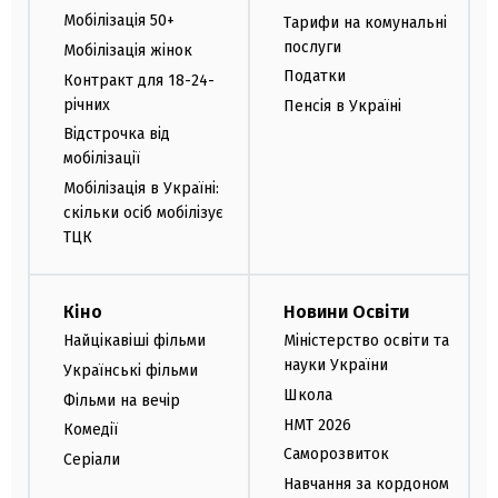
Мобілізація 50+
Тарифи на комунальні
послуги
Мобілізація жінок
Податки
Контракт для 18-24-
річних
Пенсія в Україні
Відстрочка від
мобілізації
Мобілізація в Україні:
скільки осіб мобілізує
ТЦК
Кіно
Новини Освіти
Найцікавіші фільми
Міністерство освіти та
науки України
Українські фільми
Школа
Фільми на вечір
НМТ 2026
Комедії
Саморозвиток
Серіали
Навчання за кордоном