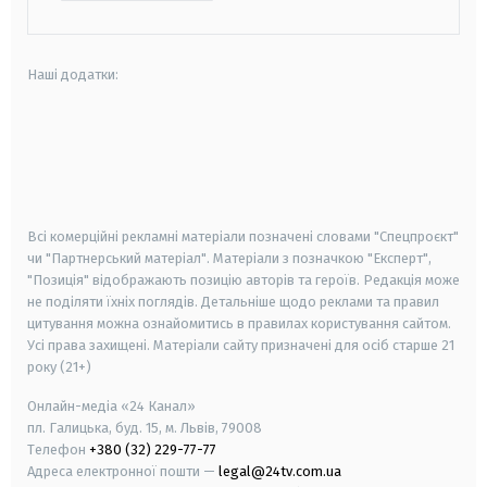
Наші додатки:
android
apple
smart tv
samsung smart tv
Всі комерційні рекламні матеріали позначені словами "Спецпроєкт"
чи "Партнерський матеріал". Матеріали з позначкою "Експерт",
"Позиція" відображають позицію авторів та героїв. Редакція може
не поділяти їхніх поглядів. Детальніше щодо реклами та правил
цитування можна ознайомитись в правилах користування сайтом.
Усі права захищені.
Матеріали сайту призначені для осіб старше
21
року (21+)
Онлайн-медіа «24 Канал»
пл. Галицька, буд. 15, м. Львів, 79008
Телефон
+380 (32) 229-77-77
Адреса електронної пошти —
legal@24tv.com.ua