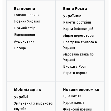
Всі новини
Війна Росії з
Головні новини
Україною
Новини України
Ракетні обстріли
Прямий ефір
Карта бойових дій
Відеоновини
Мирні переговори
Аудіоновини
Повітряна тривога в
Україні
Погода
Масована атака по
Україні
Вибухи у Росії
Втрати ворога
Мобілізація в
Новини економіки
Ціна нафти
Україні
Курси валют
Звільнення з військової
служби
Фінансові новини