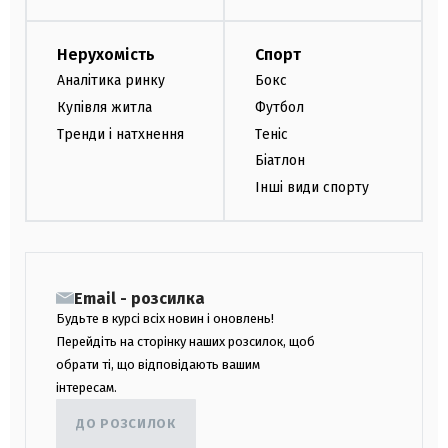
Нерухомість
Спорт
Аналітика ринку
Бокс
Купівля житла
Футбол
Тренди і натхнення
Теніс
Біатлон
Інші види спорту
Email - розсилка
Будьте в курсі всіх новин і оновлень!
Перейдіть на сторінку наших розсилок, щоб
обрати ті, що відповідають вашим
інтересам.
ДО РОЗСИЛОК