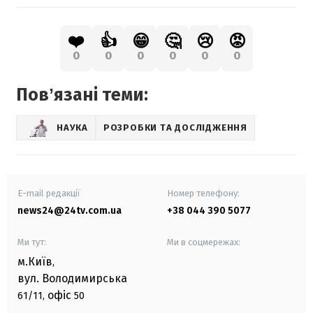
❤️
👍
😁
🤔
😢
😡
0
0
0
0
0
0
Повʼязані теми:
НАУКА
РОЗРОБКИ ТА ДОСЛІДЖЕННЯ
E-mail редакції
Номер телефону:
news24@24tv.com.ua
+38 044 390 5077
Ми тут:
Ми в соцмережах:
м.Київ
,
вул. Володимирська
офіс
61/11,
50