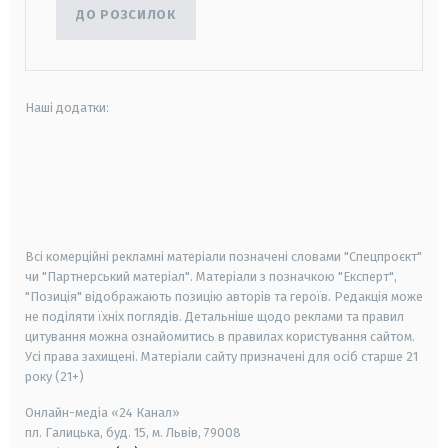
ДО РОЗСИЛОК
Наші додатки:
android
apple
smart tv
samsung smart tv
Всі комерційні рекламні матеріали позначені словами "Спецпроєкт"
чи "Партнерський матеріал". Матеріали з позначкою "Експерт",
"Позиція" відображають позицію авторів та героїв. Редакція може
не поділяти їхніх поглядів. Детальніше щодо реклами та правил
цитування можна ознайомитись в правилах користування сайтом.
Усі права захищені.
Матеріали сайту призначені для осіб старше
21
року (21+)
Онлайн-медіа «24 Канал»
пл. Галицька, буд. 15, м. Львів, 79008