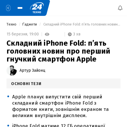
Техно
Ґаджети
 Складний iPhone Fold: п’ять головних новин про перший гнучкий смартфон Apple 
3 хв
15 березня,
19:00
Складний iPhone Fold: п’ять
головних новин про перший
гнучкий смартфон Apple
Артур Зайонц
ОСНОВНІ ТЕЗИ
Apple планує випустити свій перший
складаний смартфон iPhone Fold з
форматом книги, зовнішнім екраном та
великим внутрішнім дисплеєм.
iPhone Fold матиме 12 ГБ оперативної