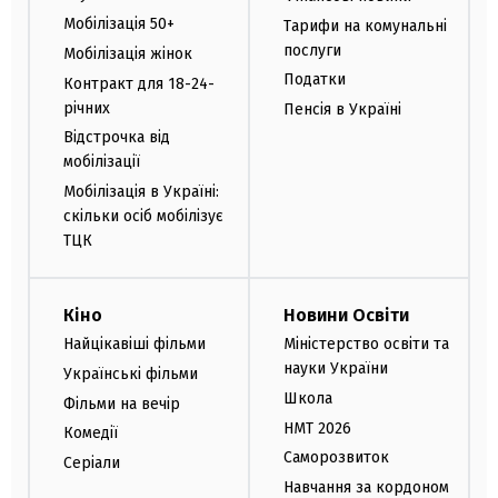
Мобілізація 50+
Тарифи на комунальні
послуги
Мобілізація жінок
Податки
Контракт для 18-24-
річних
Пенсія в Україні
Відстрочка від
мобілізації
Мобілізація в Україні:
скільки осіб мобілізує
ТЦК
Кіно
Новини Освіти
Найцікавіші фільми
Міністерство освіти та
науки України
Українські фільми
Школа
Фільми на вечір
НМТ 2026
Комедії
Саморозвиток
Серіали
Навчання за кордоном