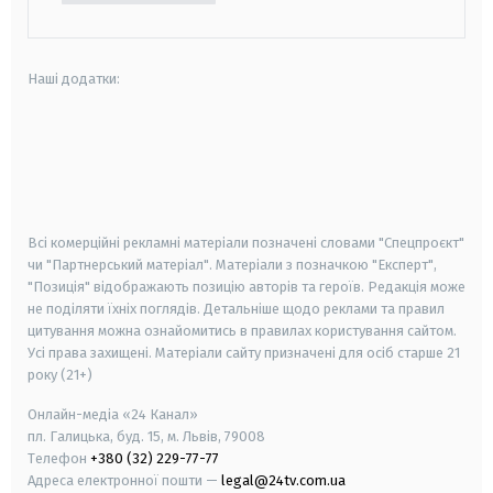
Наші додатки:
android
apple
smart tv
samsung smart tv
Всі комерційні рекламні матеріали позначені словами "Спецпроєкт"
чи "Партнерський матеріал". Матеріали з позначкою "Експерт",
"Позиція" відображають позицію авторів та героїв. Редакція може
не поділяти їхніх поглядів. Детальніше щодо реклами та правил
цитування можна ознайомитись в правилах користування сайтом.
Усі права захищені.
Матеріали сайту призначені для осіб старше
21
року (21+)
Онлайн-медіа «24 Канал»
пл. Галицька, буд. 15, м. Львів, 79008
Телефон
+380 (32) 229-77-77
Адреса електронної пошти —
legal@24tv.com.ua