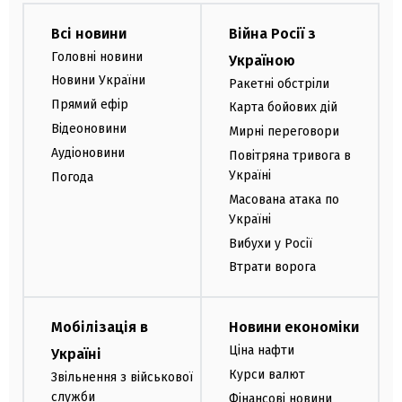
Всі новини
Війна Росії з
Головні новини
Україною
Новини України
Ракетні обстріли
Прямий ефір
Карта бойових дій
Відеоновини
Мирні переговори
Аудіоновини
Повітряна тривога в
Україні
Погода
Масована атака по
Україні
Вибухи у Росії
Втрати ворога
Мобілізація в
Новини економіки
Ціна нафти
Україні
Курси валют
Звільнення з військової
служби
Фінансові новини