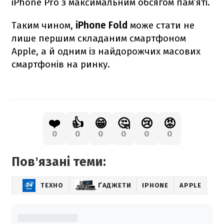
iPhone Pro з максимальним обсягом пам’яті.
Таким чином,
iPhone Fold
може стати не
лише першим складаним смартфоном
Apple, а й одним із найдорожчих масових
смартфонів на ринку.
❤️
👍
😁
🤔
😢
😡
0
0
0
0
0
0
Повʼязані теми:
ТЕХНО
ҐАДЖЕТИ
IPHONE
APPLE