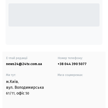
E-mail редакції
Номер телефону:
news24@24tv.com.ua
+38 044 390 5077
Ми тут:
Ми в соцмережах:
м.Київ
,
вул. Володимирська
офіс
61/11,
50