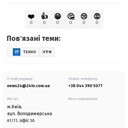
❤️
👍
😁
🤔
😢
😡
0
0
0
0
0
0
Повʼязані теми:
ТЕХНО
ІГРИ
E-mail редакції
Номер телефону:
news24@24tv.com.ua
+38 044 390 5077
Ми тут:
Ми в соцмережах:
м.Київ
,
вул. Володимирська
офіс
61/11,
50