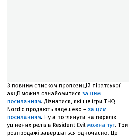
З повним списком пропозицій піратської
акції можна ознайомитися
за цим
посиланням
. Дізнатися, які ще ігри THQ
Nordic продають задешево –
за цим
посиланням
. Ну а поглянути на перелік
уцінених релізів Resident Evil
можна тут
. Три
розпродажі завершаться одночасно. Це