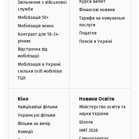
Курси валют
Звільнення з військової
служби
Фінансові новини
Мобілізація 50+
Тарифи на комунальні
послуги
Мобілізація жінок
Податки
Контракт для 18-24-
річних
Пенсія в Україні
Відстрочка від
мобілізації
Мобілізація в Україні:
скільки осіб мобілізує
ТЦК
Кіно
Новини Освіти
Найцікавіші фільми
Міністерство освіти та
науки України
Українські фільми
Школа
Фільми на вечір
НМТ 2026
Комедії
Саморозвиток