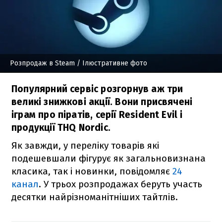
Розпродаж в Steam
/ Ілюстративне фото
Популярний сервіс розгорнув аж три
великі знижкові акції. Вони присвячені
іграм про піратів, серії Resident Evil і
продукції THQ Nordic.
Як завжди, у переліку товарів які
подешевшали фігурує як загальновизнана
класика, так і новинки, повідомляє
24
канал
. У трьох розпродажах беруть участь
десятки найрізноманітніших тайтлів.