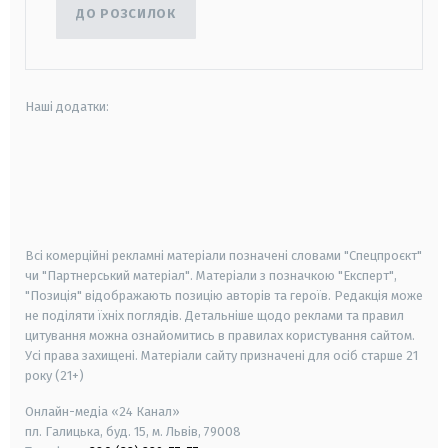
ДО РОЗСИЛОК
Наші додатки:
android
apple
smart tv
samsung smart tv
Всі комерційні рекламні матеріали позначені словами "Спецпроєкт"
чи "Партнерський матеріал". Матеріали з позначкою "Експерт",
"Позиція" відображають позицію авторів та героїв. Редакція може
не поділяти їхніх поглядів. Детальніше щодо реклами та правил
цитування можна ознайомитись в правилах користування сайтом.
Усі права захищені.
Матеріали сайту призначені для осіб старше
21
року (21+)
Онлайн-медіа «24 Канал»
пл. Галицька, буд. 15, м. Львів, 79008