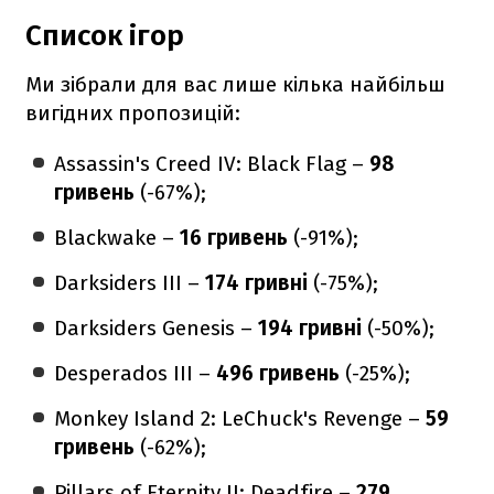
Список ігор
Ми зібрали для вас лише кілька найбільш
вигідних пропозицій:
Assassin's Creed IV: Black Flag –
98
гривень
(-67%);
Blackwake –
16 гривень
(-91%);
Darksiders III –
174 гривні
(-75%);
Darksiders Genesis –
194 гривні
(-50%);
Desperados III –
496 гривень
(-25%);
Monkey Island 2: LeChuck's Revenge –
59
гривень
(-62%);
Pillars of Eternity II: Deadfire –
279