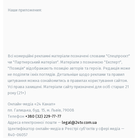
Наши приложения:
android
apple
smart tv
samsung smart tv
Всі комерційні рекламні матеріали позначені словами "Спецпроєкт"
чи "Партнерський матеріал". Матеріали з позначкою "Експерт",
"Позиція" відображають позицію авторів та героїв. Редакція може
не поділяти їхніх поглядів. Детальніше щодо реклами та правил
цитування можна ознайомитись в правилах користування сайтом.
Усі права захищені.
Матеріали сайту призначені для осіб старше
21
року (21+)
Онлайн-медіа «24 Канал»
пл. Галицька, буд. 15, м. Львів, 79008
Телефон
+380 (32) 229-77-77
Адреса електронної пошти —
legal@24tv.com.ua
Ідентифікатор онлайн-медіа в Реєстрі суб'єктів у сфері медіа —
R40-06057