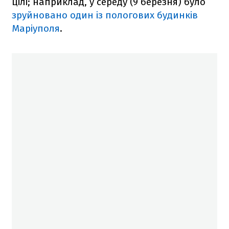
цілі; наприклад, у середу (9 березня) було
зруйновано один із пологових будинків
Маріуполя
.