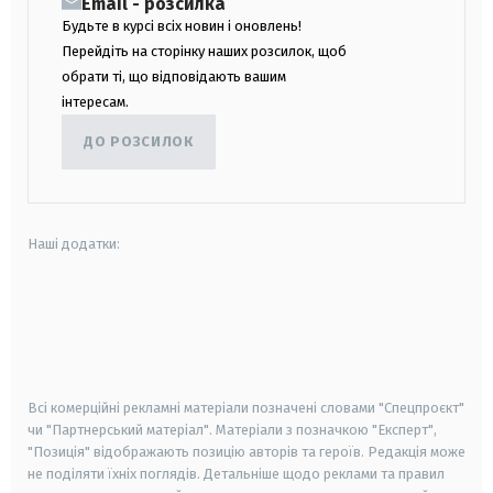
Email - розсилка
Будьте в курсі всіх новин і оновлень!
Перейдіть на сторінку наших розсилок, щоб
обрати ті, що відповідають вашим
інтересам.
ДО РОЗСИЛОК
Наші додатки:
android
apple
smart tv
samsung smart tv
Всі комерційні рекламні матеріали позначені словами "Спецпроєкт"
чи "Партнерський матеріал". Матеріали з позначкою "Експерт",
"Позиція" відображають позицію авторів та героїв. Редакція може
не поділяти їхніх поглядів. Детальніше щодо реклами та правил