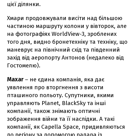
цієї ділянки.
Хмари продовжували висіти над більшою
частиною маршруту колони у вівторок, але
на фотографіях WorldView-3, зроблених
того дня, видно бронетехніку та техніку, що
маневрує на північний схід та південний
захід від аеропорту Антонов (недалеко від
Гостомелю).
Maxar
– не єдина компанія, яка дає
уявлення про вторгнення з висоти
пташиного польоту. Супутники, якими
управляють Planet, BlackSky та інші
компанії, також знімають оптичні
зображення війни та її наслідки. А такі
компанії, як Capella Space, придивляються
до регіону за допомогою радара із