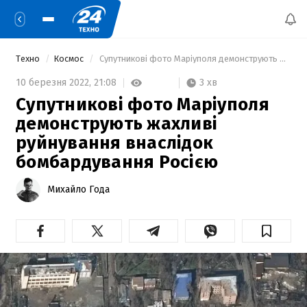
Техно
Космос
 Супутникові фото Маріуполя демонструють жахливі руйнування внаслідок бомбардування Росією 
3 хв
10 березня 2022,
21:08
Супутникові фото Маріуполя
демонструють жахливі
руйнування внаслідок
бомбардування Росією
Михайло Года