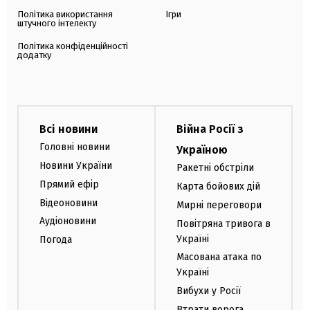
Політика використання
Ігри
штучного інтелекту
Політика конфіденційності
додатку
Всі новини
Війна Росії з
Головні новини
Україною
Новини України
Ракетні обстріли
Прямий ефір
Карта бойових дій
Відеоновини
Мирні переговори
Аудіоновини
Повітряна тривога в
Україні
Погода
Масована атака по
Україні
Вибухи у Росії
Втрати ворога