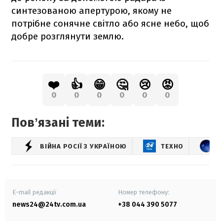
синтезованою апертурою, якому не
потрібне сонячне світло або ясне небо, щоб
добре розглянути землю.
❤️
👍
😁
🤔
😢
😡
0
0
0
0
0
0
Повʼязані теми:
ВІЙНА РОСІЇ З УКРАЇНОЮ
ТЕХНО
E-mail редакції
Номер телефону:
news24@24tv.com.ua
+38 044 390 5077