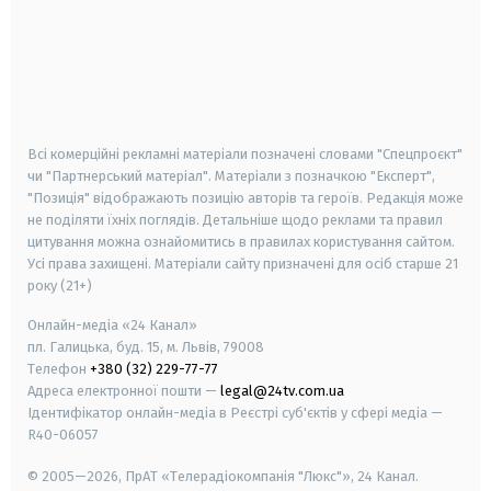
android
apple
smart tv
samsung smart tv
Всі комерційні рекламні матеріали позначені словами "Спецпроєкт"
чи "Партнерський матеріал". Матеріали з позначкою "Експерт",
"Позиція" відображають позицію авторів та героїв. Редакція може
не поділяти їхніх поглядів. Детальніше щодо реклами та правил
цитування можна ознайомитись в правилах користування сайтом.
Усі права захищені.
Матеріали сайту призначені для осіб старше
21
року (21+)
Онлайн-медіа «24 Канал»
пл. Галицька, буд. 15, м. Львів, 79008
Телефон
+380 (32) 229-77-77
Адреса електронної пошти —
legal@24tv.com.ua
Ідентифікатор онлайн-медіа в Реєстрі суб'єктів у сфері медіа —
R40-06057
© 2005—2026,
ПрАТ «Телерадіокомпанія "Люкс"», 24 Канал.