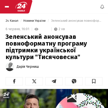
24 Канал
Новини України
 Зеленський анонсував повноформатну програму підтримки української культури "Тисячовесна" 
2 хв
6 червня,
16:01
Зеленський анонсував
повноформатну програму
підтримки української
культури "Тисячовесна"
Дарія Черниш