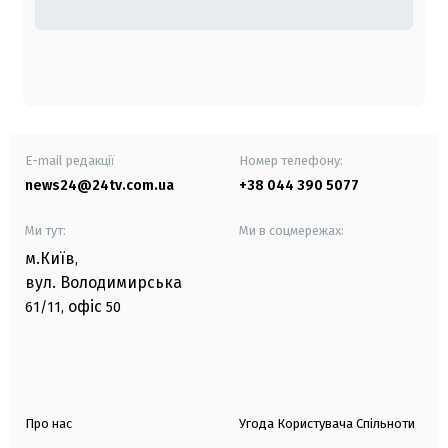
E-mail редакції
Номер телефону:
news24@24tv.com.ua
+38 044 390 5077
Ми тут:
Ми в соцмережах:
м.Київ
,
вул. Володимирська
офіс
61/11,
50
Про нас
Угода Користувача Спільноти