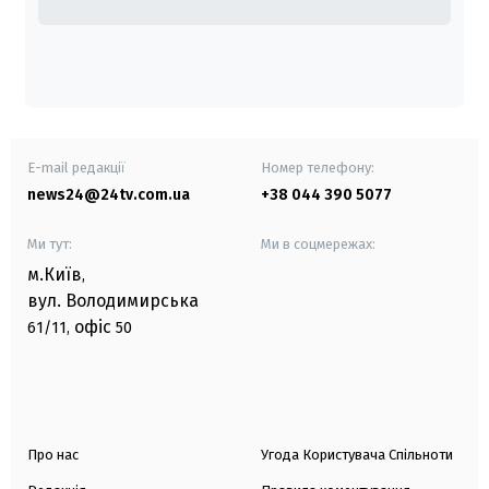
E-mail редакції
Номер телефону:
news24@24tv.com.ua
+38 044 390 5077
Ми тут:
Ми в соцмережах:
м.Київ
,
вул. Володимирська
офіс
61/11,
50
Про нас
Угода Користувача Спільноти