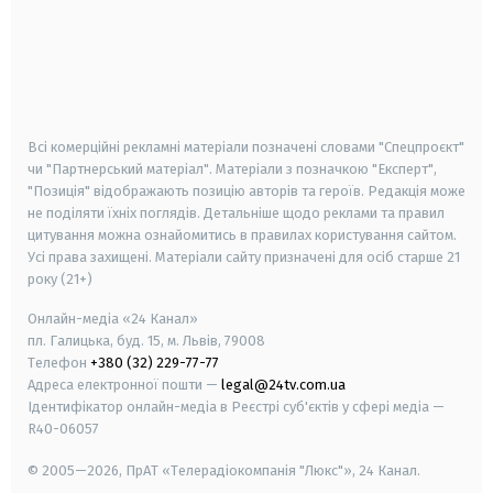
android
apple
smart tv
samsung smart tv
Всі комерційні рекламні матеріали позначені словами "Спецпроєкт"
чи "Партнерський матеріал". Матеріали з позначкою "Експерт",
"Позиція" відображають позицію авторів та героїв. Редакція може
не поділяти їхніх поглядів. Детальніше щодо реклами та правил
цитування можна ознайомитись в правилах користування сайтом.
Усі права захищені.
Матеріали сайту призначені для осіб старше
21
року (21+)
Онлайн-медіа «24 Канал»
пл. Галицька, буд. 15, м. Львів, 79008
Телефон
+380 (32) 229-77-77
Адреса електронної пошти —
legal@24tv.com.ua
Ідентифікатор онлайн-медіа в Реєстрі суб'єктів у сфері медіа —
R40-06057
© 2005—2026,
ПрАТ «Телерадіокомпанія "Люкс"», 24 Канал.