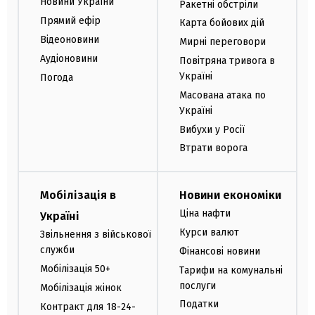
Новини України
Ракетні обстріли
Прямий ефір
Карта бойових дій
Відеоновини
Мирні переговори
Аудіоновини
Повітряна тривога в
Україні
Погода
Масована атака по
Україні
Вибухи у Росії
Втрати ворога
Мобілізація в
Новини економіки
Ціна нафти
Україні
Курси валют
Звільнення з військової
служби
Фінансові новини
Мобілізація 50+
Тарифи на комунальні
послуги
Мобілізація жінок
Податки
Контракт для 18-24-