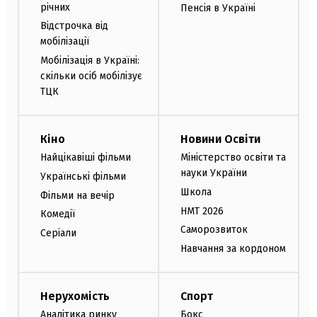
річних
Пенсія в Україні
Відстрочка від
мобілізації
Мобілізація в Україні:
скільки осіб мобілізує
ТЦК
Кіно
Новини Освіти
Найцікавіші фільми
Міністерство освіти та
науки України
Українські фільми
Школа
Фільми на вечір
НМТ 2026
Комедії
Саморозвиток
Серіали
Навчання за кордоном
Нерухомість
Спорт
Аналітика ринку
Бокс