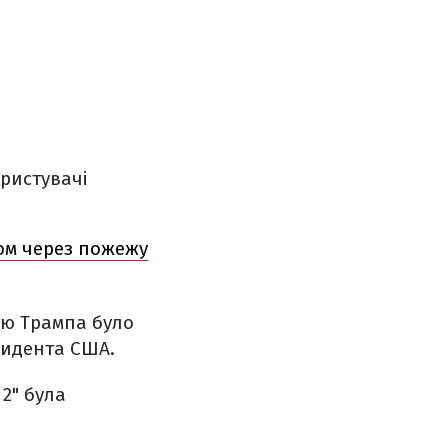
ористувачі
дом через пожежу
тю Трампа було
зидента США.
2" була