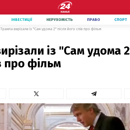
ІНВЕСТИЦІЇ
НЕРУХОМІСТЬ
ПРАВО
СПОРТ
Трампа вирізали із "Сам удома 2" після його слів про фільм
ирізали із "Сам удома 2
в про фільм