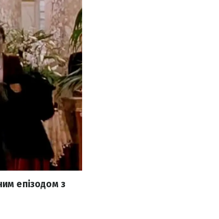
ним епізодом з