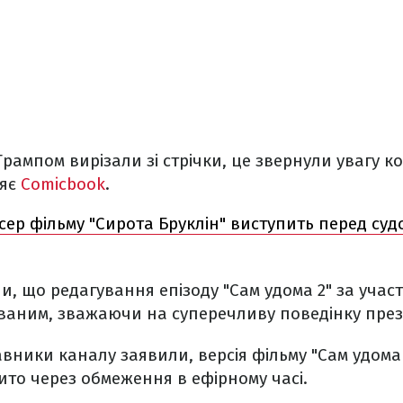
Трампом вирізали зі стрічки, це звернули увагу к
ляє
Comicbook
.
ер фільму "Сирота Бруклін" виступить перед су
и, що редагування епізоду "Сам удома 2" за учас
ваним, зважаючи на суперечливу поведінку пре
вники каналу заявили, версія фільму "Сам удома 
ито через обмеження в ефірному часі.