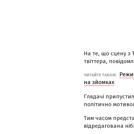
На те, що сцену з 
твіттера, повідом
Режис
ЧИТАЙТЕ ТАКОЖ:
на зйомках
Глядачі припустил
політично мотиво
Тим часом предста
відредагована ніб