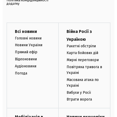
Політика конфіденційності
додатку
Всі новини
Війна Росії з
Головні новини
Україною
Новини України
Ракетні обстріли
Прямий ефір
Карта бойових дій
Відеоновини
Мирні переговори
Аудіоновини
Повітряна тривога в
Україні
Погода
Масована атака по
Україні
Вибухи у Росії
Втрати ворога
Мобілізація в
Новини економіки