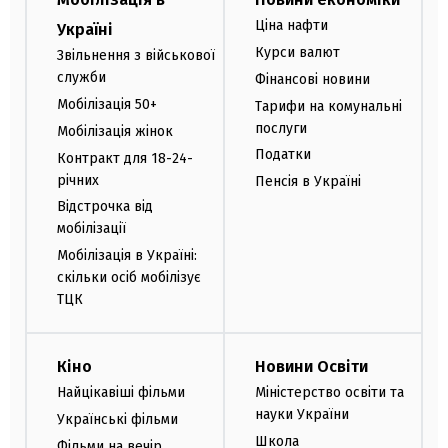
Ціна нафти
Україні
Курси валют
Звільнення з військової
служби
Фінансові новини
Мобілізація 50+
Тарифи на комунальні
послуги
Мобілізація жінок
Податки
Контракт для 18-24-
річних
Пенсія в Україні
Відстрочка від
мобілізації
Мобілізація в Україні:
скільки осіб мобілізує
ТЦК
Кіно
Новини Освіти
Найцікавіші фільми
Міністерство освіти та
науки України
Українські фільми
Школа
Фільми на вечір