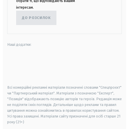
обрати ті, що відповідають вашим
інтересам.
ДО РОЗСИЛОК
Наші додатки:
android
apple
smart tv
samsung smart tv
Всі комерційні рекламні матеріали позначені словами "Спецпроєкт"
чи "Партнерський матеріал". Матеріали з позначкою "Експерт",
"Позиція" відображають позицію авторів та героїв. Редакція може
не поділяти їхніх поглядів. Детальніше щодо реклами та правил
цитування можна ознайомитись в правилах користування сайтом.
Усі права захищені.
Матеріали сайту призначені для осіб старше
21
року (21+)