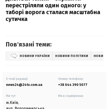
перестріляли один одного: у
таборі ворога сталася масштабна
сутичка
Повʼязані теми:
НОВИНИ УКРАЇНИ
НОВИНИ ПОЛІТИКИ
НОВИНИ
E-mail редакції
Номер телефону:
news24@24tv.com.ua
+38 044 390 5077
Ми тут:
Ми в соцмережах:
м.Київ
,
вул. Володимирська