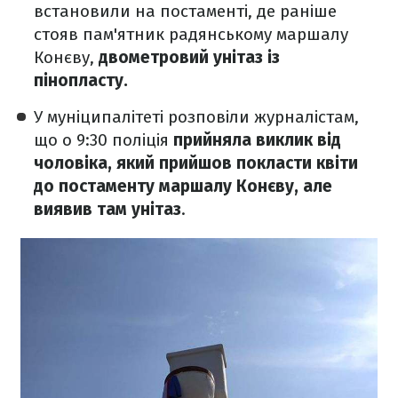
встановили на постаменті, де раніше
стояв пам'ятник радянському маршалу
Конєву,
двометровий унітаз із
пінопласту.
У муніципалітеті розповіли журналістам,
що о 9:30 поліція
прийняла виклик від
чоловіка, який прийшов покласти квіти
до постаменту маршалу Конєву, але
виявив там унітаз
.