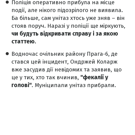
Поліція оперативно прибула на місце
події, але нікого підозрілого не виявила.
Ба більше, сам унітаз хтось уже зняв – він
стояв поруч. Наразі у поліції ще міркують,
чи будуть відкривати справу і за якою
статтею.
Водночас очільник району Прага-6, де
стався цей інцидент, Ондржей Коларж
вже засудив дії невідомих та заявив, що
це у тих, хто так вчинив,
"фекалії у
голові"
. Муніципали унітаз прибрали.