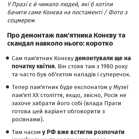
У Празі є й чимало людей, які б хотіли
бачити саме Конєва на постаменті / Фото з
соцмереж
Про демонтаж пам'ятника Конєву та
скандал навколо нього: коротко
Сам пам'ятник Конєву
демонтували ще на
початку квітня
. Він стояв там з 1980 року
та часто був об'єктом нападів і суперечок.
Тепер пам'ятник буде експонатом у Музеї
пам'яті XX століття, якщо, звісно, Росія не
захоче забрати його собі (влада Праги
готова цей варіант обговорити з
росіянами).
Тим часом
у РФ вже встигли розпочати