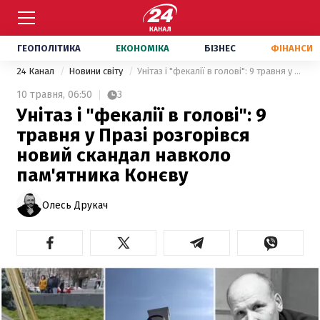
ГЕОПОЛІТИКА
ЕКОНОМІКА
БІЗНЕС
ФІНАНСИ
24 Канал
Новини світу
Унітаз і "фекалії в голові": 9 травня у Празі розгорівся новий скандал навколо пам'ятника Конєву
10 травня,
06:50
3
Унітаз і "фекалії в голові": 9
травня у Празі розгорівся
новий скандал навколо
пам'ятника Конєву
Олесь Друкач