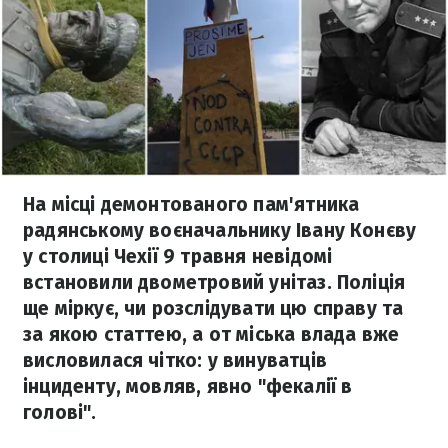
На місці демонтованого пам'ятника
радянському воєначальнику Івану Конєву
у столиці Чехії 9 травня невідомі
встановили двометровий унітаз. Поліція
ще міркує, чи розслідувати цю справу та
за якою статтею, а от міська влада вже
висловилася чітко: у винуватців
інциденту, мовляв, явно "фекалії в
голові".