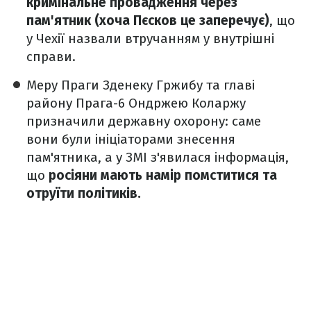
кримінальне провадження через
пам'ятник (хоча Пєсков це заперечує)
, що
у Чехії назвали втручанням у внутрішні
справи.
Меру Праги Зденеку Гржибу та главі
району Прага-6 Ондржею Коларжу
призначили державну охорону: саме
вони були ініціаторами знесення
пам'ятника, а у ЗМІ з'явилася інформація,
що
росіяни мають намір помститися та
отруїти політиків.