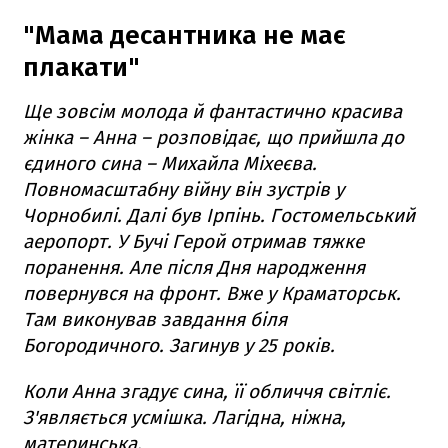
"Мама десантника не має
плакати"
Ще зовсім молода й фантастично красива
жінка – Анна – розповідає, що прийшла до
єдиного сина – Михайла Міхеєва.
Повномасштабну війну він зустрів у
Чорнобилі. Далі був Ірпінь. Гостомельський
аеропорт. У Бучі Герой отримав тяжке
поранення. Але після Дня народження
повернувся на фронт. Вже у Краматорськ.
Там виконував завдання біля
Богородичного. Загинув у 25 років.
Коли Анна згадує сина, її обличчя світліє.
З'являється усмішка. Лагідна, ніжна,
материнська.