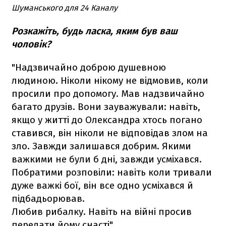
Шуманського для 24 Каналу
Розкажіть, будь ласка, яким був ваш
чоловік?
"Надзвичайно доброю душевною
людиною. Ніколи нікому не відмовив, коли
просили про допомогу. Мав надзвичайно
багато друзів. Вони зауважували: навіть,
якщо у житті до Олександра хтось погано
ставився, він ніколи не відповідав злом на
зло. Завжди залишався добрим. Якими
важкими не були б дні, завжди усміхався.
Побратими розповіли: навіть коли тривали
дуже важкі бої, він все одно усміхався й
підбадьорював.
Любив рибалку. Навіть на війні просив
передати йому снасті".