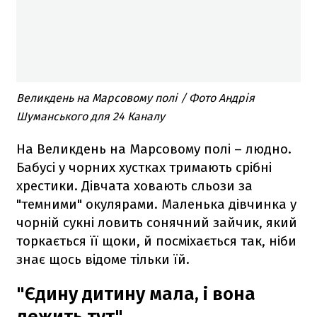
Великдень на Марсовому полі / Фото Андрія
Шуманського для 24 Каналу
На Великдень на Марсовому полі – людно.
Бабусі у чорних хустках тримають срібні
хрестики. Дівчата ховають сльози за
"темними" окулярами. Маленька дівчинка у
чорній сукні ловить сонячний зайчик, який
торкається її щоки, й посміхається так, ніби
знає щось відоме тільки їй.
"Єдину дитину мала, і вона
лежить тут"