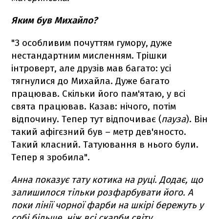
Яким був Михайло?
"З особливим почуттям гумору, дуже
нестандартним мисленням. Трішки
інтроверт, але друзів мав багато: усі
тягнулися до Михайла. Дуже багато
працював. Скільки його пам'ятаю, у всі
свята працював. Казав: нічого, потім
відпочину. Тепер тут відпочиває (
пауза
). Він
такий афігєзний був – метр дев'яносто.
Такий класний. Татуювання в нього були.
Тепер я зробила".
Анна показує тату котика на руці. Додає, що
залишилося тільки розфарбувати його. А
поки лінії чорної фарби на шкірі бережуть у
собі більше, ніж всі скарби світу.