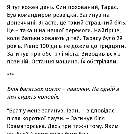
Я тут кожен день. Син похований, Тарас.
Був командиром розвідки. Загинув на
Донеччині. Знаєте, це такий страшний біль.
Це – така ціна нашої перемоги. Найгірше,
коли батьки ховають дітей. Тарасу було 29
років. Рівно 100 днів не дожив до тридцяти.
Загинув при обстрілі міста. Виводив всіх з
позицій. Остання машина. Їх обстріляли.
***
Біля багатьох могил – лавочки. На одній з
них сидить чоловік.
"Брат у мене загинув. Іван, – відповідає
після короткої паузи. – Загинув біля
Краматорська. Десь три тижні тому. Яким
він був? А яким може бути брат.