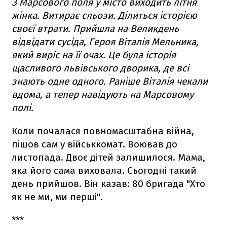
З Марсового поля у місто виходить літня
жінка. Витирає сльози. Ділиться історією
своєї втрати. Прийшла на Великдень
відвідати сусіда, Героя Віталія Мельника,
який виріс на її очах. Це була історія
щасливого львівського дворика, де всі
знають одне одного. Раніше Віталія чекали
вдома, а тепер навідують на Марсовому
полі.
Коли почалася повномасштабна війна,
пішов сам у військкомат. Воював до
листопада. Двоє дітей залишилося. Мама,
яка його сама виховала. Сьогодні такий
день прийшов. Він казав: 80 бригада "Хто
як не ми, ми перші".
***