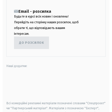
Email - розсилка
Будьте в курсі всіх новин і оновлень!
Перейдіть на сторінку наших розсилок, щоб
обрати ті, що відповідають вашим
інтересам.
ДО РОЗСИЛОК
Наші додатки:
android
apple
smart tv
samsung smart tv
Всі комерційні рекламні матеріали позначені словами "Спецпроєкт"
чи "Партнерський матеріал". Матеріали з позначкою "Експерт",