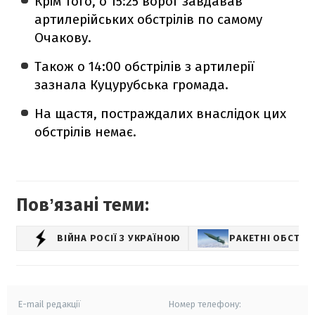
Крім того, о 15:25 ворог завдавав
артилерійських обстрілів по самому
Очакову.
Також о 14:00 обстрілів з артилерії
зазнала Куцурубська громада.
На щастя, постраждалих внаслідок цих
обстрілів немає.
Повʼязані теми:
ВІЙНА РОСІЇ З УКРАЇНОЮ
РАКЕТНІ ОБСТРІ
E-mail редакції
Номер телефону: