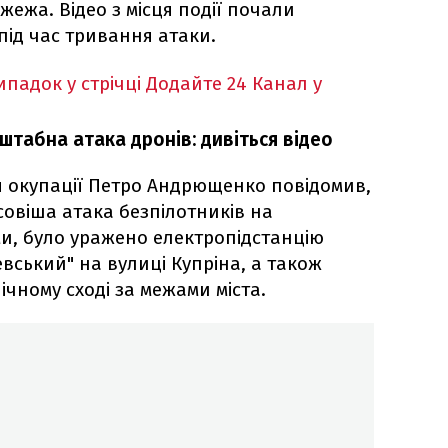
ежа. Відео з місця події почали
ід час тривання атаки.
падок у стрічці
Додайте 24 Канал у
штабна атака дронів: дивіться відео
 окупації Петро Андрющенко повідомив,
совіша атака безпілотників на
ми, було уражено електропідстанцію
евський" на вулиці Купріна, а також
ічному сході за межами міста.