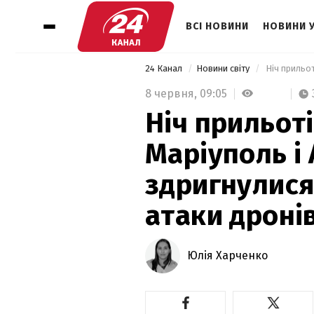
ВСІ НОВИНИ
НОВИНИ 
24 Канал
Новини світу
8 червня,
09:05
Ніч прильоті
Маріуполь і
здригнулися
атаки дроні
Юлія Харченко