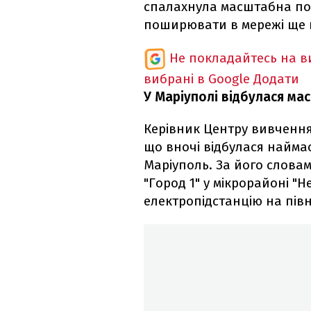
спалахнула масштабна пож
поширювати в мережі ще п
Не покладайтесь на ви
вибрані в Google
Додати
У Маріуполі відбулася мас
Керівник Центру вивчення
що вночі відбулася найма
Маріуполь. За його слова
"Город 1" у мікрорайоні "Н
електропідстанцію на півн