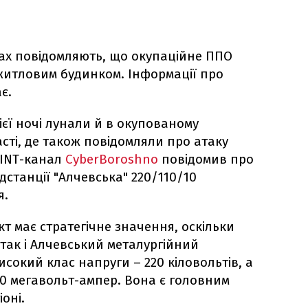
ах повідомляють, що окупаційне ППО
 житловим будинком. Інформації про
є.
ієї ночі лунали й в окупованому
сті, де також повідомляли про атаку
SINT-канал
CyberBoroshno
повідомив про
станції "Алчевська" 220/110/10
я.
кт має стратегічне значення, оскільки
 так і Алчевський металургійний
исокий клас напруги – 220 кіловольтів, а
00 мегавольт-ампер. Вона є головним
оні.