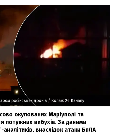
даром російських дронів
/ Колаж 24 Каналу
асово окупованих Маріуполі та
ія потужних вибухів. За даними
-аналітиків, внаслідок атаки БпЛА