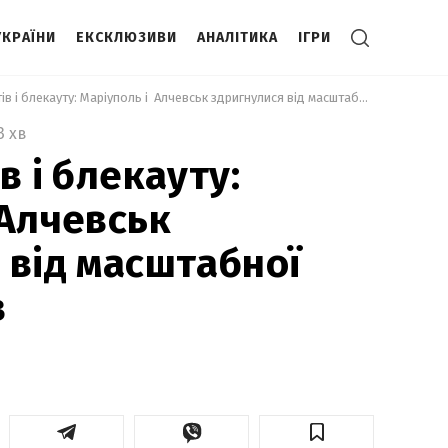
УКРАЇНИ
ЕКСКЛЮЗИВИ
АНАЛІТИКА
ІГРИ
 Ніч прильотів і блекауту: Маріуполь і  Алчевськ здригнулися від масштабної атаки дронів 
3 хв
в і блекауту:
 Алчевськ
 від масштабної
в