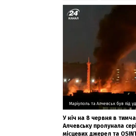
Маріуполь та Алчевськ був під у
У ніч на 8 червня в тимч
Алчевську пролунала сер
місцевих джерел та OSINT