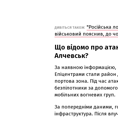
"Російська л
ДИВІТЬСЯ ТАКОЖ
військовий пояснив, до ч
Що відомо про атак
Алчевськ?
За наявною інформацією, 
Епіцентрами стали район 
портова зона. Під час ат
безпілотники за допомого
мобільних вогневих груп.
За попередніми даними, г
інфраструктура. Після влуч