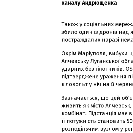
каналу Андрющенка
Також у соціальних мереж
збило один із дронів над
постраждалих наразі нема
Окрім Маріуполя, вибухи ц
Алчевську Луганської обла
ударних безпілотників. O
підтверджене ураження під
кіловольт у ніч на 8 червн
Зазначається, що цей об'є
живить як місто Алчевськ,
комбінат. Підстанція має в
її потужність становить 5
розподільчим вузлом у регі