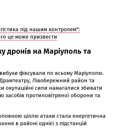
огістика під нашим контролем":
ого це може призвести
у дронів на Маріуполь та
вибухи фіксували по всьому Маріуполю.
Драмтеатру, Лівобережний район та
аки окупаційні сили намагалися збивати
ю засобів протиповітряної оборони та
оловною ціллю атаки стала енергетична
ання в районі однієї з підстанцій