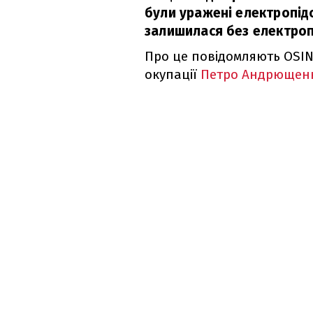
були уражені електропідс
залишилася без електро
Про це повідомляють OSIN
окупації
Петро Андрющен