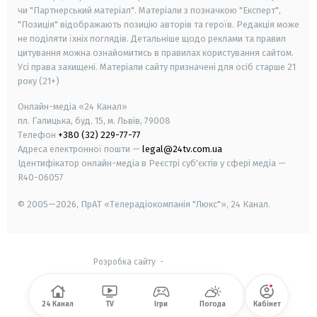
чи "Партнерський матеріал". Матеріали з позначкою "Експерт",
"Позиція" відображають позицію авторів та героїв. Редакція може
не поділяти їхніх поглядів. Детальніше щодо реклами та правил
цитування можна ознайомитись в правилах користування сайтом.
Усі права захищені.
Матеріали сайту призначені для осіб старше
21
року (21+)
Онлайн-медіа «24 Канал»
пл. Галицька, буд. 15, м. Львів, 79008
Телефон
+380 (32) 229-77-77
Адреса електронної пошти —
legal@24tv.com.ua
Ідентифікатор онлайн-медіа в Реєстрі суб'єктів у сфері медіа —
R40-06057
© 2005—2026,
ПрАТ «Телерадіокомпанія "Люкс"», 24 Канал.
Розробка сайту
-
24 Канал
TV
Ігри
Погода
Кабінет