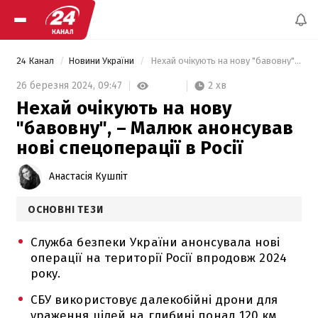
24 Канал
Новини України
 Нехай очікують на нову "бавовну", – Малюк анонсував нові спецоперації в Росії 
2 хв
26 березня 2024,
09:47
Нехай очікують на нову
"бавовну", – Малюк анонсував
нові спецоперації в Росії
Анастасія Кушпіт
ОСНОВНІ ТЕЗИ
Служба безпеки України анонсувала нові
операції на території Росії впродовж 2024
року.
СБУ використовує далекобійні дрони для
ураження цілей на глибині понад 120 км