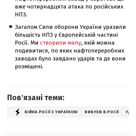
вже чотирнадцята атака по російських
НПЗ.
Загалом Сили оборони України уразили
більшість НПЗ у Європейській частині
Росії. Ми
створили мапу
, якій можна
подивитися, по яких нафтопереробних
заводах було завдано ударів та де вони
розміщені.
Повʼязані теми:
ВІЙНА РОСІЇ З УКРАЇНОЮ
ВИБУХИ В РОСІЇ
УДАР