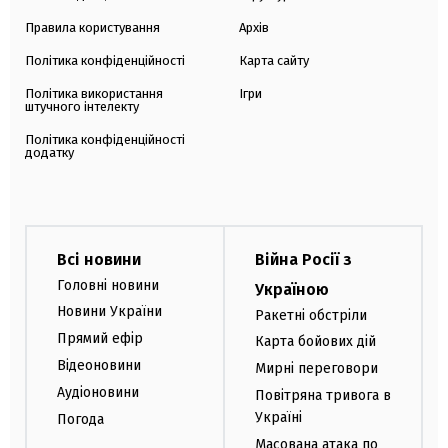
Правила користування
Архів
Політика конфіденційності
Карта сайту
Політика використання
Ігри
штучного інтелекту
Політика конфіденційності
додатку
Всі новини
Війна Росії з
Головні новини
Україною
Новини України
Ракетні обстріли
Прямий ефір
Карта бойових дій
Відеоновини
Мирні переговори
Аудіоновини
Повітряна тривога в
Україні
Погода
Масована атака по