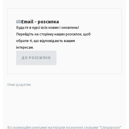
Email - розсилка
Будьте в курсі всіх новин і оновлень!
Перейдіть на сторінку наших розсилок, щоб
обрати ті, що відповідають вашим
інтересам.
ДО РОЗСИЛОК
Наші додатки:
android
apple
smart tv
samsung smart tv
Всі комерційні рекламні матеріали позначені словами "Спецпроєкт"