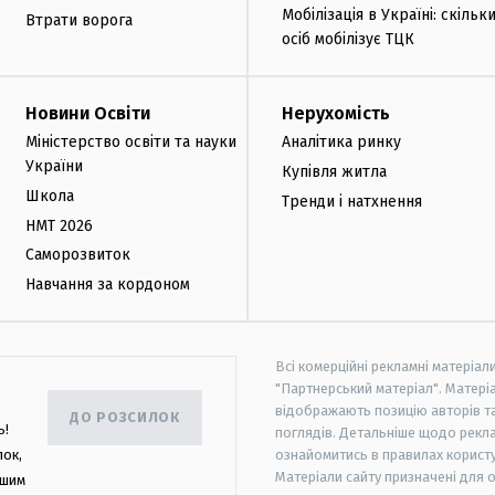
Мобілізація в Україні: скільк
Втрати ворога
осіб мобілізує ТЦК
Новини Освіти
Нерухомість
Міністерство освіти та науки
Аналітика ринку
України
Купівля житла
Школа
Тренди і натхнення
НМТ 2026
Саморозвиток
Навчання за кордоном
Всі комерційні рекламні матеріал
"Партнерський матеріал". Матеріа
відображають позицію авторів та 
ДО РОЗСИЛОК
ь!
поглядів. Детальніше щодо рекл
лок,
ознайомитись в правилах користу
Матеріали сайту призначені для 
ашим