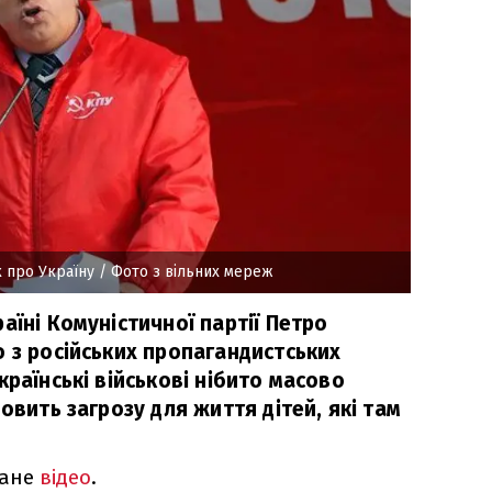
 про Україну
/ Фото з вільних мереж
аїні Комуністичної партії Петро
 з російських пропагандистських
країнські військові нібито масово
овить загрозу для життя дітей, які там
ване
відео
.