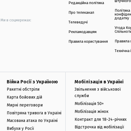
штучного
Редакційна політика
Політика
Про телеканал
конфіден
додатку
Ми в соцмережах:
Телеведучі
Угода Ко
Спільнот
Рекламодавцям
Правила 
Правила користування
Технічна
Війна Росії з Україною
Мобілізація в Україні
Ракетні обстріли
Звільнення з військової
служби
Карта бойових дій
Мобілізація 50+
Мирні переговори
Мобілізація жінок
Повітряна тривога в Україні
Контракт для 18-24-річних
Масована атака по Україні
Відстрочка від мобілізації
Вибухи у Росії