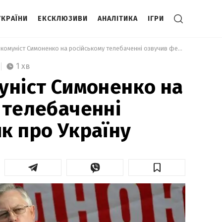
УКРАЇНИ
ЕКСКЛЮЗИВИ
АНАЛІТИКА
ІГРИ
 Відомий комуніст Симоненко на російському телебаченні озвучив фейк про Україну 
1 хв
уніст Симоненко на
 телебаченні
к про Україну