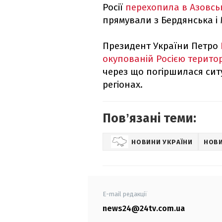
Росії
перехопила в Азовськ
прямували з Бердянська і 
Президент України Петро
окупованій Росією територ
через що погіршилася сит
регіонах.
Повʼязані теми:
НОВИНИ УКРАЇНИ
НОВИ
E-mail редакції
news24@24tv.com.ua