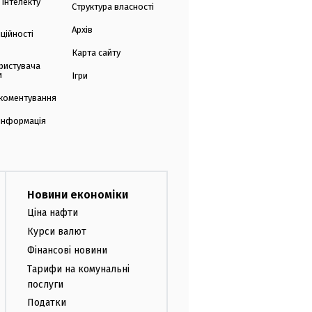
 інтелекту
Структура власності
Архів
ційності
Карта сайту
ристувача
и
Ігри
коментування
 інформація
Новини економіки
Ціна нафти
Курси валют
Фінансові новини
Тарифи на комунальні
послуги
Податки