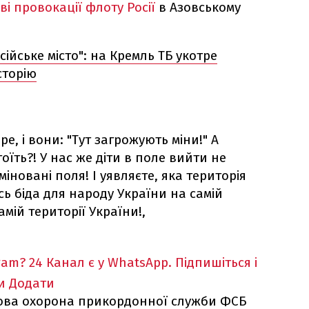
ві провокації флоту Росії
в Азовському
осійське місто": на Кремль ТБ укотре
сторію
е, і вони: "Тут загрожують міни!" А
тоїть?! У нас же діти в поле вийти не
іновані поля! І уявляєте, яка територія
сь біда для народу України на самій
самій території України!,
ram?
24 Канал є у WhatsApp. Підпишіться і
и
Додати
гова охорона прикордонної служби ФСБ